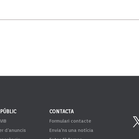
 PÚBLIC
CONTACTA
VIB
Formulari contacte
er d'anuncis
Envia'ns una notícia