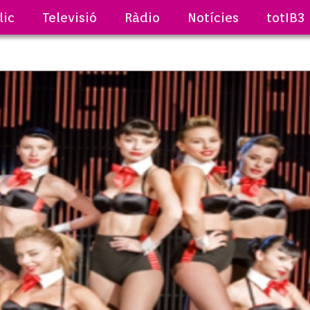
lic
Televisió
Ràdio
Notícies
totIB3