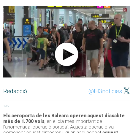
Redacció
@IB3noticies
195
Els aeroports de les Balears operen aquest dissabte
més de 1.700 vols
, en el dia més important de
l’anomenada ‘operació sortida’. Aquesta operació va
començar aquest dimecres i, quan hagi acabat
aquest