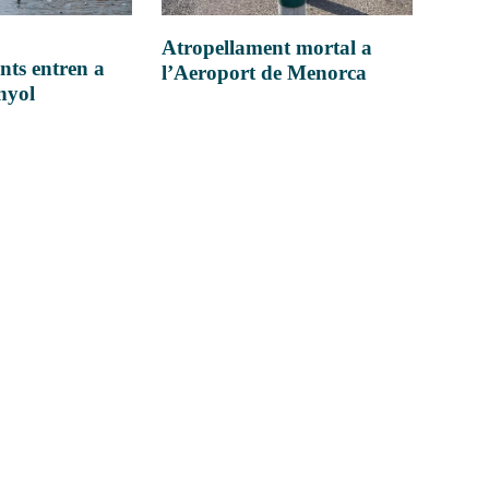
Atropellament mortal a
nts entren a
l’Aeroport de Menorca
anyol