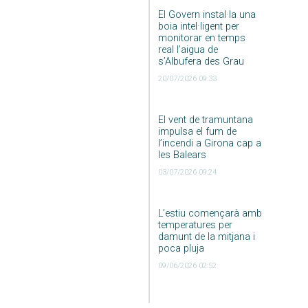
El Govern instal·la una
boia intel·ligent per
monitorar en temps
real l’aigua de
s’Albufera des Grau
20/07/2026 09:33
El vent de tramuntana
impulsa el fum de
l’incendi a Girona cap a
les Balears
03/07/2026 09:24
L’estiu començarà amb
temperatures per
damunt de la mitjana i
poca pluja
09/06/2026 02:52