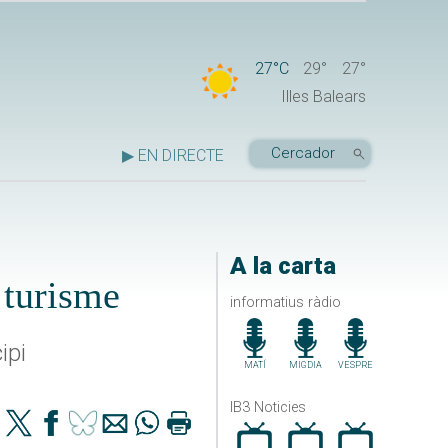
27°C
29°
27°
Illes Balears
▶ EN DIRECTE
A la carta
 turisme
informatius ràdio
ipi
MATÍ
MIGDIA
VESPRE
IB3 Noticies