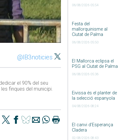
06/08/2026 05:54
Festa del
mallorquinisme al
Ciutat de Palma
06/08/2026 05:50
@IB3noticies
El Mallorca eclipsa el
PSG al Ciutat de Palma
06/08/2026 05:36
 dedicar el 90% del seu
les finques del municipi.
Eivissa és el planter de
la selecció espanyola
04/08/2026 08:24
El canvi d’Esperança
Cladera
02/08/2026 08:43