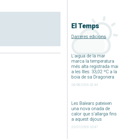
El Temps
Darreres edicions
L’aigua de la mar
marca la temperatura
més alta registrada mai
a les Illes: 33,02 ºC a la
boia de sa Dragonera
06/08/2026 02:44
Les Balears pateixen
una nova onada de
calor que s’allarga fins
a aquest dijous
20/07/2026 03:47