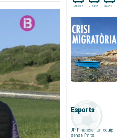
MIGDIA
VESPRE
CAP.SET
Esports
JP Financial, un equip
sense límits