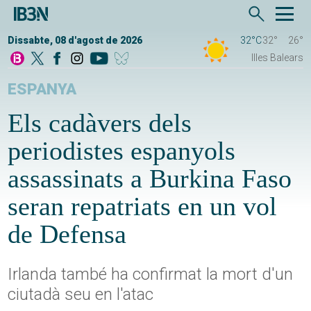
Dissabte, 08 d'agost de 2026
32°C
32°
26°
Illes Balears
ESPANYA
Els cadàvers dels
periodistes espanyols
assassinats a Burkina Faso
seran repatriats en un vol
de Defensa
Irlanda també ha confirmat la mort d'un
ciutadà seu en l'atac