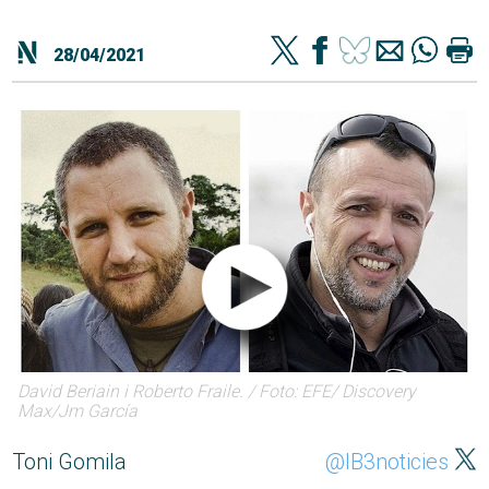
28/04/2021
David Beriain i Roberto Fraile. / Foto: EFE/ Discovery
Max/Jm García
Toni Gomila
@IB3noticies