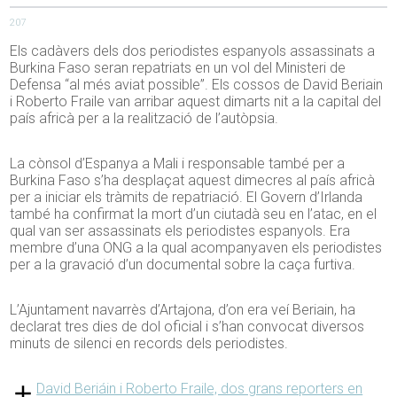
207
Els cadàvers dels dos periodistes espanyols assassinats a
Burkina Faso seran repatriats en un vol del Ministeri de
Defensa “al més aviat possible”. Els cossos de David Beriain
i Roberto Fraile van arribar aquest dimarts nit a la capital del
país africà per a la realització de l’autòpsia.
La cònsol d’Espanya a Mali i responsable també per a
Burkina Faso s’ha desplaçat aquest dimecres al país africà
per a iniciar els tràmits de repatriació. El Govern d’Irlanda
també ha confirmat la mort d’un ciutadà seu en l’atac, en el
qual van ser assassinats els periodistes espanyols. Era
membre d’una ONG a la qual acompanyaven els periodistes
per a la gravació d’un documental sobre la caça furtiva.
L’Ajuntament navarrès d’Artajona, d’on era veí Beriain, ha
declarat tres dies de dol oficial i s’han convocat diversos
minuts de silenci en records dels periodistes.
David Beriáin i Roberto Fraile, dos grans reporters en