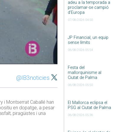
adeu a la temporada a
proclamar-se campió
d’Europa
07/08/2026 04:50
JP Financial, un equip
sense límits
06/08/2026 05:54
Festa del
mallorquinisme al
@IB3noticies
Ciutat de Palma
06/08/2026 05:50
ry i Montserrat Caballé han
El Mallorca eclipsa el
ositiu en dopatge, a pesar
PSG al Ciutat de Palma
falt, piragüistes i una
06/08/2026 05:36