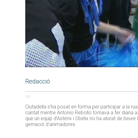
Redacció
182
Ciutadella s’ha posat en forma per participar a la ru
cantat mentre Antonio Rebollo tornava a fer diana a
que un equip d’Astèrix i Obèlix no ha aturat de beur
gernació d’animadores.