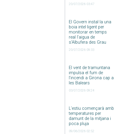
20/07/2026 03:47
El Govern instal·la una
boia intel·ligent per
monitorar en temps
real l’aigua de
s’Albufera des Grau
20/07/2026 09:33
El vent de tramuntana
impulsa el fum de
l’incendi a Girona cap a
les Balears
03/07/2026 09:24
L’estiu començarà amb
temperatures per
damunt de la mitjana i
poca pluja
09/06/2026 02:52