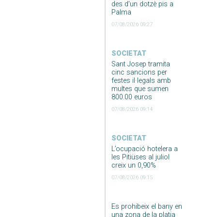
des d’un dotzè pis a
Palma
07/08/2026 09:27
SOCIETAT
Sant Josep tramita
cinc sancions per
festes il·legals amb
multes que sumen
800.00 euros
07/08/2026 09:14
SOCIETAT
L’ocupació hotelera a
les Pitiüses al juliol
creix un 0,90%
07/08/2026 09:15
Es prohibeix el bany en
una zona de la platja