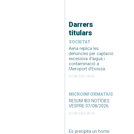
Darrers
titulars
SOCIETAT
Aena replica les
denúncies per captació
excessiva d’aigua i
contaminació a
l’Aeroport d’Eivissa
07/08/2026 09:59
MICROINFORMATIUS
RESUM IB3 NOTÍCIES
VESPRE 07/08/2026
07/08/2026 09:34
Es precipita un home