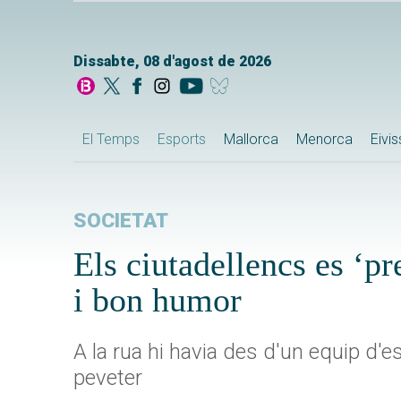
Dissabte, 08 d'agost de 2026
El Temps
Esports
Mallorca
Menorca
Eivi
SOCIETAT
Els ciutadellencs es ‘p
i bon humor
A la rua hi havia des d'un equip d'
peveter