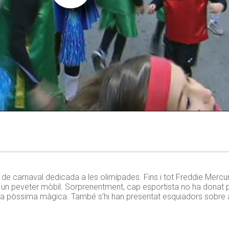
a de carnaval dedicada a les olimípades. Fins i tot Freddie Mercu
 un peveter mòbil. Sorprenentment, cap esportista no ha donat p
e la pòssima màgica. També s’hi han presentat esquiadors sobre as