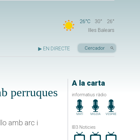
26°C
30°
26°
Illes Balears
▶ EN DIRECTE
A la carta
mb perruques
informatius ràdio
MATÍ
MIGDIA
VESPRE
lo amb arc i
IB3 Noticies