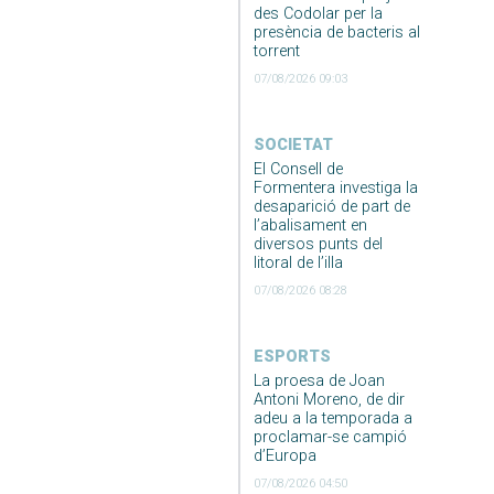
des Codolar per la
presència de bacteris al
torrent
07/08/2026 09:03
SOCIETAT
El Consell de
Formentera investiga la
desaparició de part de
l’abalisament en
diversos punts del
litoral de l’illa
07/08/2026 08:28
ESPORTS
La proesa de Joan
Antoni Moreno, de dir
adeu a la temporada a
proclamar-se campió
d’Europa
07/08/2026 04:50