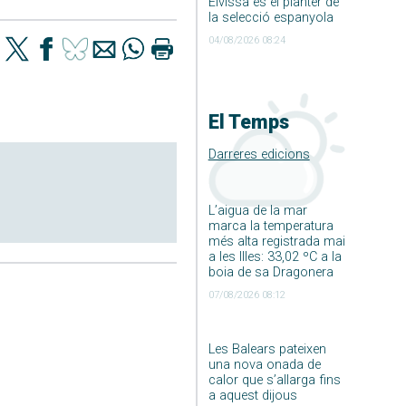
Eivissa és el planter de
la selecció espanyola
04/08/2026 08:24
El Temps
Darreres edicions
L’aigua de la mar
marca la temperatura
més alta registrada mai
a les Illes: 33,02 ºC a la
boia de sa Dragonera
07/08/2026 08:12
Les Balears pateixen
una nova onada de
calor que s’allarga fins
a aquest dijous