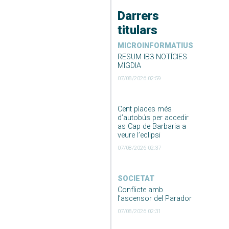
Darrers
titulars
MICROINFORMATIUS
RESUM IB3 NOTÍCIES
MIGDIA
07/08/2026 02:59
Cent places més
d’autobús per accedir
as Cap de Barbaria a
veure l’eclipsi
07/08/2026 02:37
SOCIETAT
Conflicte amb
l’ascensor del Parador
07/08/2026 02:31