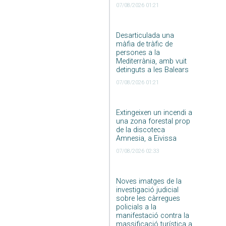
07/08/2026 01:21
Desarticulada una
màfia de tràfic de
persones a la
Mediterrània, amb vuit
detinguts a les Balears
07/08/2026 01:21
Extingeixen un incendi a
una zona forestal prop
de la discoteca
Amnesia, a Eivissa
07/08/2026 02:33
Noves imatges de la
investigació judicial
sobre les càrregues
policials a la
manifestació contra la
massificació turística a