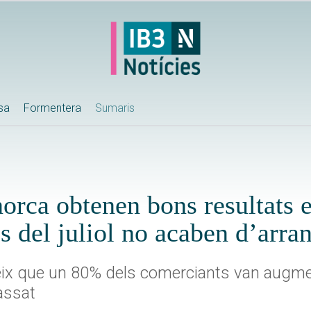
ssa
Formentera
Sumaris
orca obtenen bons resultats 
es del juliol no acaben d’arra
eix que un 80% dels comerciants van augme
assat