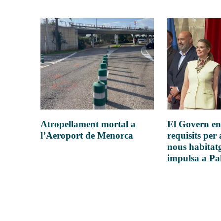
Atropellament mortal a
El Govern en
l’Aeroport de Menorca
requisits per 
nous habitatg
impulsa a P