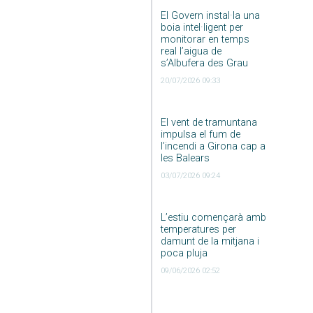
El Govern instal·la una
boia intel·ligent per
monitorar en temps
real l’aigua de
s’Albufera des Grau
20/07/2026 09:33
El vent de tramuntana
impulsa el fum de
l’incendi a Girona cap a
les Balears
03/07/2026 09:24
L’estiu començarà amb
temperatures per
damunt de la mitjana i
poca pluja
09/06/2026 02:52