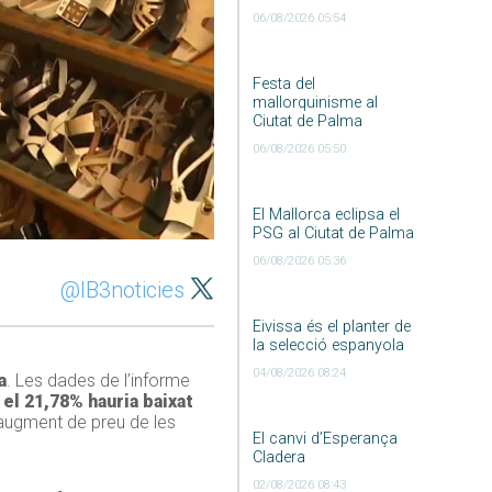
06/08/2026 05:54
Festa del
mallorquinisme al
Ciutat de Palma
06/08/2026 05:50
El Mallorca eclipsa el
PSG al Ciutat de Palma
06/08/2026 05:36
@IB3noticies
Eivissa és el planter de
la selecció espanyola
04/08/2026 08:24
a
. Les dades de l’informe
el 21,78% hauria baixat
’augment de preu de les
El canvi d’Esperança
Cladera
02/08/2026 08:43