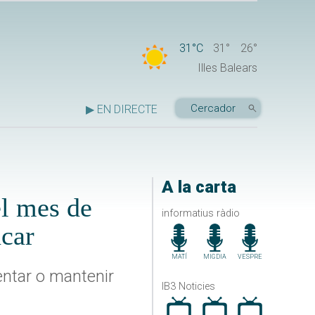
31°C
31°
26°
Illes Balears
▶ EN DIRECTE
A la carta
el mes de
informatius ràdio
ncar
MATÍ
MIGDIA
VESPRE
ntar o mantenir
IB3 Noticies