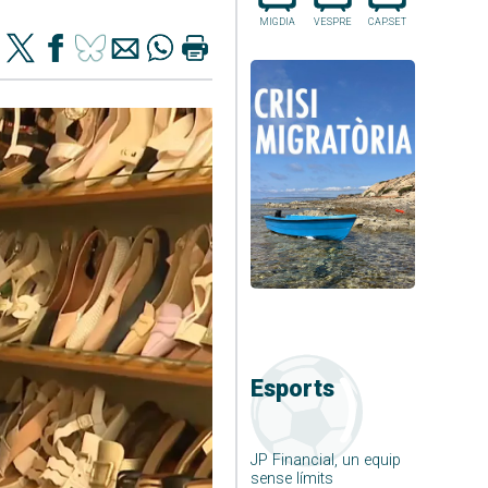
MIGDIA
VESPRE
CAP.SET
Esports
JP Financial, un equip
sense límits