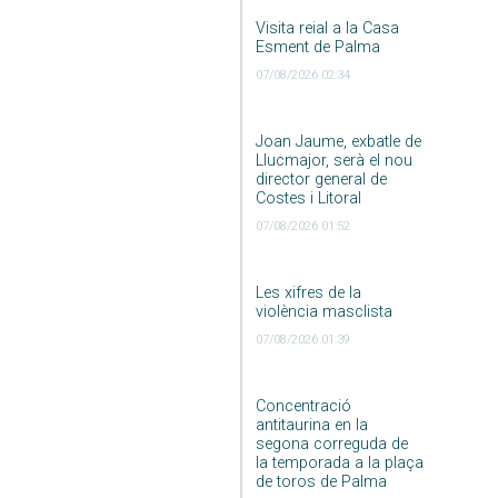
Visita reial a la Casa
Esment de Palma
07/08/2026 02:34
Joan Jaume, exbatle de
Llucmajor, serà el nou
director general de
Costes i Litoral
07/08/2026 01:52
Les xifres de la
violència masclista
07/08/2026 01:39
Concentració
antitaurina en la
segona correguda de
la temporada a la plaça
de toros de Palma