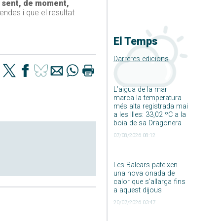
à sent, de moment,
endes i que el resultat
El Temps
Darreres edicions
L’aigua de la mar
marca la temperatura
més alta registrada mai
a les Illes: 33,02 ºC a la
boia de sa Dragonera
07/08/2026 08:12
Les Balears pateixen
una nova onada de
calor que s’allarga fins
a aquest dijous
20/07/2026 03:47