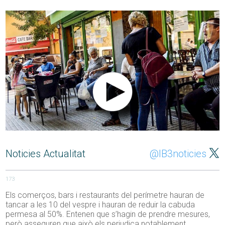
Noticies Actualitat
@IB3noticies
173
Els comerços, bars i restaurants del perímetre hauran de
tancar a les 10 del vespre i hauran de reduir la cabuda
permesa al 50%. Entenen que s’hagin de prendre mesures,
però asseguren que això els perjudica notablement.