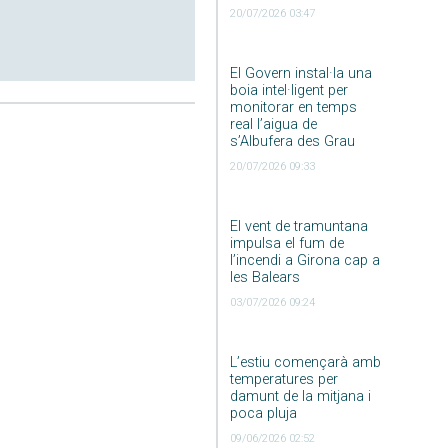
20/07/2026 03:47
El Govern instal·la una
boia intel·ligent per
monitorar en temps
real l’aigua de
s’Albufera des Grau
20/07/2026 09:33
El vent de tramuntana
impulsa el fum de
l’incendi a Girona cap a
les Balears
03/07/2026 09:24
L’estiu començarà amb
temperatures per
damunt de la mitjana i
poca pluja
09/06/2026 02:52