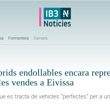
ssa
Formentera
Sumaris
íbrids endollables encara repr
les vendes a Eivissa
 es tracta de vehicles "perfectes" per a una