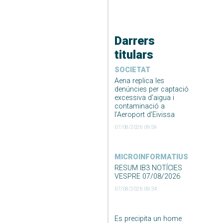
Darrers
titulars
SOCIETAT
Aena replica les
denúncies per captació
excessiva d’aigua i
contaminació a
l’Aeroport d’Eivissa
07/08/2026 09:59
MICROINFORMATIUS
RESUM IB3 NOTÍCIES
VESPRE 07/08/2026
07/08/2026 09:34
Es precipita un home