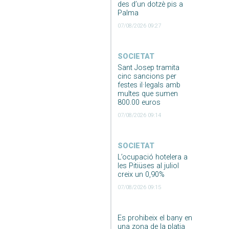
des d’un dotzè pis a
Palma
07/08/2026 09:27
SOCIETAT
Sant Josep tramita
cinc sancions per
festes il·legals amb
multes que sumen
800.00 euros
07/08/2026 09:14
SOCIETAT
L’ocupació hotelera a
les Pitiüses al juliol
creix un 0,90%
07/08/2026 09:15
Es prohibeix el bany en
una zona de la platja