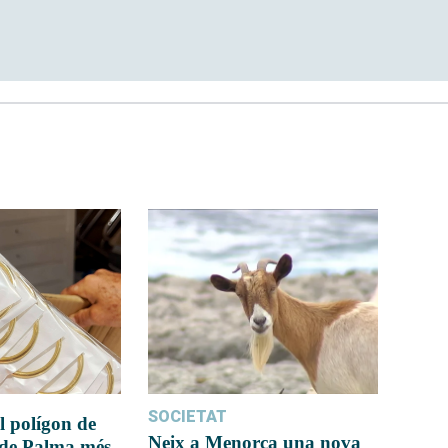
SOCIETAT
l polígon de
Neix a Menorca una nova
 de Palma més