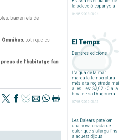
Eivissa és el planter de
la selecció espanyola
04/08/2026 08:24
bles, baixen els de
et Òmnibus
, tot i que es
El Temps
Darreres edicions
 preus de l’habitatge fan
L’aigua de la mar
marca la temperatura
més alta registrada mai
a les Illes: 33,02 ºC a la
boia de sa Dragonera
07/08/2026 08:12
Les Balears pateixen
una nova onada de
calor que s’allarga fins
a aquest dijous