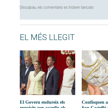
Disculpau, els comentaris es troben tancats
EL MÉS LLEGIT
El Govern endureix els
Confisquen a
requisits per accedir als
Son Castelló