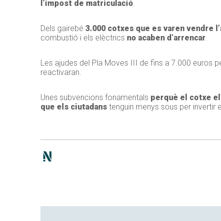
l’impost de matriculació
.
Dels gairebé
3.000 cotxes que es varen vendre l’
combustió i els elèctrics
no acaben d’arrencar
.
Les ajudes del Pla Moves III de fins a 7.000 euros p
reactivaran.
Unes subvencions fonamentals
perquè el cotxe el
que els ciutadans
tenguin menys sous per invertir e