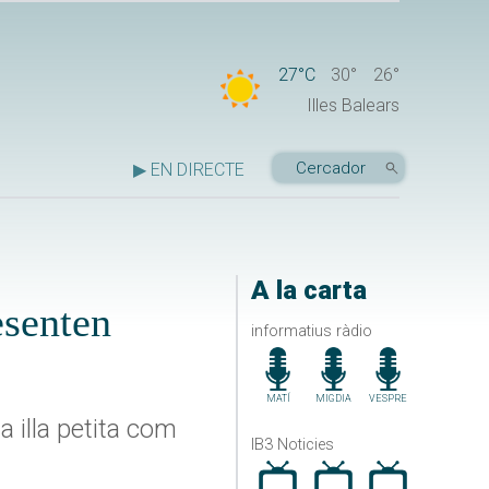
27°C
30°
26°
Illes Balears
▶ EN DIRECTE
A la carta
esenten
informatius ràdio
MATÍ
MIGDIA
VESPRE
 illa petita com
IB3 Noticies