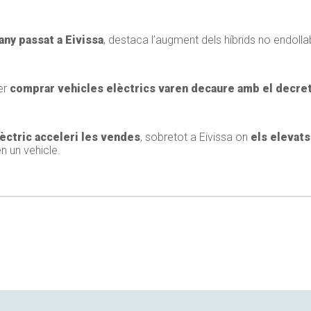
any passat a Eivissa
, destaca l’augment dels híbrids no endolla
er
comprar vehicles elèctrics varen decaure amb el decr
èctric acceleri les vendes
, sobretot a Eivissa on
els elevats
n un vehicle.