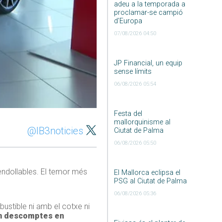
adeu a la temporada a
proclamar-se campió
d’Europa
07/08/2026 04:50
JP Financial, un equip
sense límits
06/08/2026 05:54
Festa del
mallorquinisme al
@IB3noticies
Ciutat de Palma
06/08/2026 05:50
 endollables. El temor més
El Mallorca eclipsa el
PSG al Ciutat de Palma
06/08/2026 05:36
stible ni amb el cotxe ni
en descomptes en