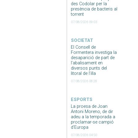
des Codolar per la
presència de bacteris al
torrent
07/08/2026 09:03
SOCIETAT
El Consell de
Formentera investiga la
desaparició de part de
l’abalisament en
diversos punts del
litoral de l’illa
07/08/2026 08:28
ESPORTS
La proesa de Joan
Antoni Moreno, de dir
adeu a la temporada a
proclamar-se campió
d’Europa
07/08/2026 04:50