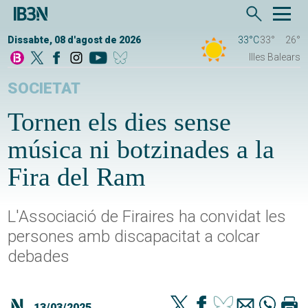
Dissabte, 08 d'agost de 2026
33°C
33°
26°
Illes Balears
SOCIETAT
Tornen els dies sense
música ni botzinades a la
Fira del Ram
L'Associació de Firaires ha convidat les
persones amb discapacitat a colcar
debades
13/03/2025