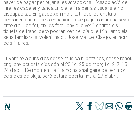
haver de pagar per pujar a les atraccions. L’Associació de
Firaires cada any tanca un dia la fira per als usuaris amb
discapacitat. En gaudeixen molt, tot i que les entitats
demanen que no se’ls encaixoni i que puguin anar qualsevol
altre dia. I de fet, així es farà l’any que ve: “Tendran els
tiquets de franc, però podran venir el dia que triïn i amb els
seus familiars, si volen”, ha dit José Manuel Clavijo, en nom
dels firaires.
El Ram té alguns dies sense música ni botzines, sense renou:
enguany aquests dies són el 20 i el 25 de març i el 2, 7, 15 i
24 d’abril. De moment, la fira no ha anat gaire bé per mor
dels dies de pluja, però estarà oberta fins al 27 d’abril.