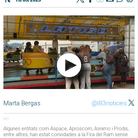
Marta Bergas
@IB3noticies
601
Algunes entitats com Aspace, Aproscom, Asnimo i Prodis,
entre altres, han estat convidades a la Fira del Ram sense