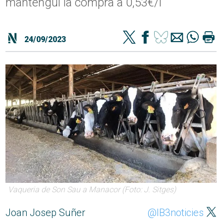
mantengui la compra a 0,53€/l
24/09/2023
Vaqueria de Son Sau a Manacor (Foto: J. Sitges)
Joan Josep Suñer
@IB3noticies