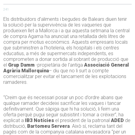
241
Els distribuïdors d’aliments i begudes de Balears diuen tenir
la solució per la supervivència de les vaqueries que
produeixen llet a Mallorca i a qui aquesta setmana la central
de compra Agama ha anunciat una retallada dels litres de
compra per motius econòmics. Aquests empresaris locals
que subministren a l’hoteleria, els hospitals i els centres
educatius, a més de supermercats independents, es
comprometen a donar sortida al sobrant de producció que
el
Grup Damm
-propietària de l’antiga
Associació General
Agrària Mallorquina
– diu que no li surt a compte
comercialitzar per evitar el tancament de les explotacions
ramaderes.
“Creim que és necessari posar un poc d’ordre abans que
qualque ramader decideixi sacrificar les vaques i tancar
definitivament. Que sàpiga que hi ha solució, li feim una
oferta perquè pugui seguir subsistint i tornar a créixer”, ha
explicat a
IB3 Notícies
el president de la patronal
ADED
de
distribució,
Bartomeu Servera
. Això sí, reclama tant del
pagès com de la companyia catalana envasadora “per un