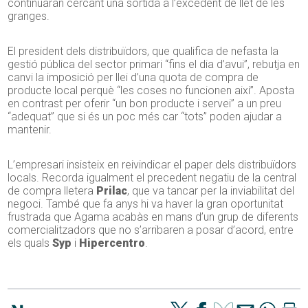
continuaran cercant una sortida a l’excedent de llet de les
granges.
El president dels distribuïdors, que qualifica de nefasta la
gestió pública del sector primari “fins el dia d’avui”, rebutja en
canvi la imposició per llei d’una quota de compra de
producte local perquè “les coses no funcionen així”. Aposta
en contrast per oferir “un bon producte i servei” a un preu
“adequat” que si és un poc més car “tots” poden ajudar a
mantenir.
L’empresari insisteix en reivindicar el paper dels distribuïdors
locals. Recorda igualment el precedent negatiu de la central
de compra lletera
Prilac
, que va tancar per la inviabilitat del
negoci. També que fa anys hi va haver la gran oportunitat
frustrada que Agama acabàs en mans d’un grup de diferents
comercialitzadors que no s’arribaren a posar d’acord, entre
els quals
Syp
i
Hipercentro
.