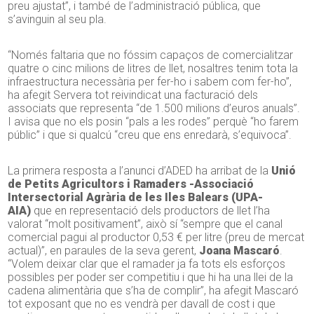
preu ajustat”, i també de l’administració pública, que
s’avinguin al seu pla.
“Només faltaria que no fóssim capaços de comercialitzar
quatre o cinc milions de litres de llet, nosaltres tenim tota la
infraestructura necessària per fer-ho i sabem com fer-ho”,
ha afegit Servera tot reivindicat una facturació dels
associats que representa “de 1.500 milions d’euros anuals”.
I avisa que no els posin “pals a les rodes” perquè “ho farem
públic” i que si qualcú “creu que ens enredarà, s’equivoca”.
La primera resposta a l’anunci d’ADED ha arribat de la
Unió
de Petits Agricultors i Ramaders -Associació
Intersectorial Agrària de les Iles Balears (UPA-
AIA)
que en representació dels productors de llet l’ha
valorat “molt positivament”, això sí “sempre que el canal
comercial pagui al productor 0,53 € per litre (preu de mercat
actual)”, en paraules de la seva gerent,
Joana Mascaró
.
“Volem deixar clar que el ramader ja fa tots els esforços
possibles per poder ser competitiu i que hi ha una llei de la
cadena alimentària que s’ha de complir”, ha afegit Mascaró
tot exposant que no es vendrà per davall de cost i que