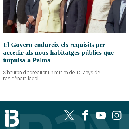
El Govern endureix els requisits per
accedir als nous habitatges públics que
impulsa a Palma
S'hauran d'acreditar un mínim de 15 anys de
residència legal