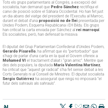
Tots els grups parlamentaris al Congrés, a excepció del
socialista, han demanat que
Pedro Sánchez
rectifiqui el
canvi de posició sobre el Sàhara Occidental. Ho han fet just
un dia abans del viatge del president de l’Executiu al Marroc,
durant el debat d’una
proposició no de llei
presentada per
Unides Podem, Esquerra Republicana i EH Bildu. Els grups
han criticat la carta enviada per Sánchez al
rei marroquí
.
Els socialistes, però, han defensat la missiva.
El diputat del Grup Parlamentari Confederal d’Unides Podem,
Gerardo Pisarello
, ha afirmat que és “pertorbador” que
s’hagi de parlar d’una carta en la qual el Govern ofereix a
Mohamed VI
el tractament d’aliat i “gran amic”. Mentre que
des dels populars, la diputada
María Valentina Martínez
,
ha criticat que “aquest gir radical” s’ha fet sense debat a les
Corts Generals ni al Consell de Ministres. El diputat socialista
Sergio Gutiérrez
ha assegurat que ningú no imposarà “el
futur dels sahrauís als sahrauís”.