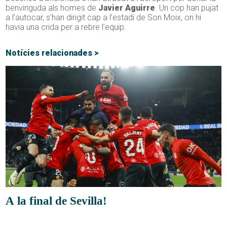
benvinguda als homes de
Javier Aguirre
. Un cop han pujat
a l’autocar, s’han dirigit cap a l’estadi de Son Moix, on hi
havia una crida per a rebre l’equip.
Notícies relacionades >
A la final de Sevilla!