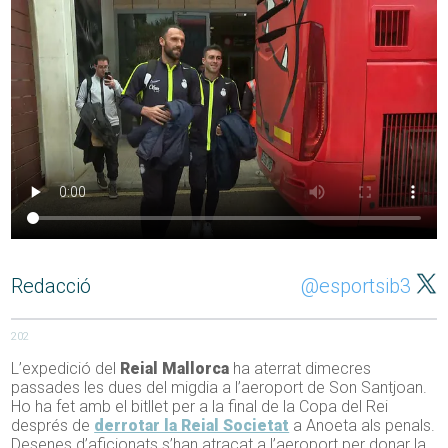
Redacció
@esportsib3
202
L’expedició del
Reial Mallorca
ha aterrat dimecres
passades les dues del migdia a l’aeroport de Son Santjoan.
Ho ha fet amb el bitllet per a la final de la Copa del Rei
després de
derrotar la Reial Societat
a Anoeta als penals.
Desenes d’aficionats s’han atracat a l’aeroport per donar la