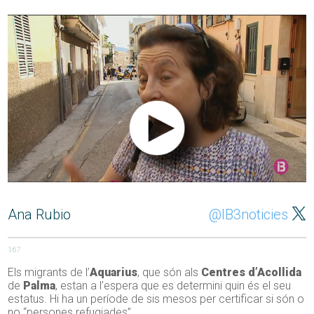
Ana Rubio
@IB3noticies
167
Els migrants de l’
Aquarius
, que són als
Centres
d’Acollida
de
Palma
, estan a l’espera que es determini quin és el seu
estatus. Hi ha un període de sis mesos per certificar si són o
no “persones refugiades”.