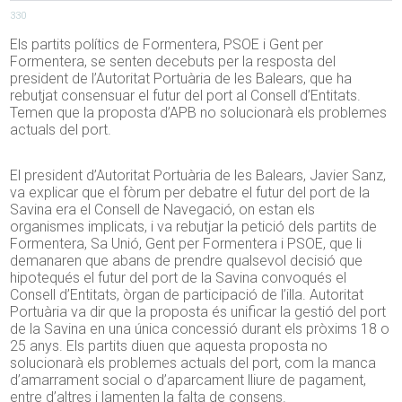
330
Els partits polítics de Formentera, PSOE i Gent per
Formentera, se senten decebuts per la resposta del
president de l’Autoritat Portuària de les Balears, que ha
rebutjat consensuar el futur del port al Consell d’Entitats.
Temen que la proposta d’APB no solucionarà els problemes
actuals del port.
El president d’Autoritat Portuària de les Balears, Javier Sanz,
va explicar que el fòrum per debatre el futur del port de la
Savina era el Consell de Navegació, on estan els
organismes implicats, i va rebutjar la petició dels partits de
Formentera, Sa Unió, Gent per Formentera i PSOE, que li
demanaren que abans de prendre qualsevol decisió que
hipotequés el futur del port de la Savina convoqués el
Consell d’Entitats, òrgan de participació de l’illa. Autoritat
Portuària va dir que la proposta és unificar la gestió del port
de la Savina en una única concessió durant els pròxims 18 o
25 anys. Els partits diuen que aquesta proposta no
solucionarà els problemes actuals del port, com la manca
d’amarrament social o d’aparcament lliure de pagament,
entre d’altres i lamenten la falta de consens.