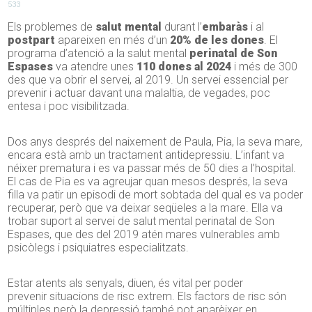
533
Els problemes de
salut mental
durant l’
embaràs
i al
postpart
apareixen en més d’un
20% de les dones
. El
programa d’atenció a la salut mental
perinatal de Son
Espases
va atendre unes
110 dones al 2024
i més de 300
des que va obrir el servei, al 2019. Un servei essencial per
prevenir i actuar davant una malaltia, de vegades, poc
entesa i poc visibilitzada.
Dos anys després del naixement de Paula, Pia, la seva mare,
encara està amb un tractament antidepressiu. L’infant va
néixer prematura i es va passar més de 50 dies a l’hospital.
El cas de Pia es va agreujar quan mesos després, la seva
filla va patir un episodi de mort sobtada del qual es va poder
recuperar, però que va deixar seqüeles a la mare. Ella va
trobar suport al servei de salut mental perinatal de Son
Espases, que des del 2019 atén mares vulnerables amb
psicòlegs i psiquiatres especialitzats.
Estar atents als senyals, diuen, és vital per poder
prevenir situacions de risc extrem. Els factors de risc són
múltiples però la depressió també pot aparèixer en