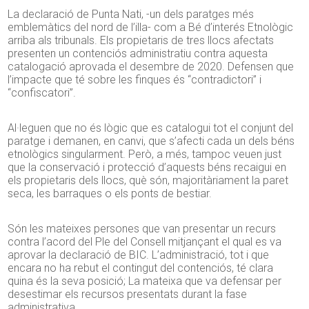
La declaració de Punta Nati, -un dels paratges més
emblemàtics del nord de l’illa- com a Bé d’interés Etnològic
arriba als tribunals. Els propietaris de tres llocs afectats
presenten un contenciós administratiu contra aquesta
catalogació aprovada el desembre de 2020. Defensen que
l’impacte que té sobre les finques és “contradictori” i
“confiscatori”.
Al·leguen que no és lògic que es catalogui tot el conjunt del
paratge i demanen, en canvi, que s’afecti cada un dels béns
etnològics singularment. Però, a més, tampoc veuen just
que la conservació i protecció d’aquests béns recaigui en
els propietaris dels llocs, què són, majoritàriament la paret
seca, les barraques o els ponts de bestiar.
Són les mateixes persones que van presentar un recurs
contra l’acord del Ple del Consell mitjançant el qual es va
aprovar la declaració de BIC. L’administració, tot i que
encara no ha rebut el contingut del contenciós, té clara
quina és la seva posició; La mateixa que va defensar per
desestimar els recursos presentats durant la fase
administrativa.