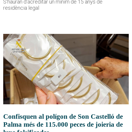
S'hauran d'acreditar un mínim de 15 anys de
residència legal
Confisquen al polígon de Son Castelló de
Palma més de 115.000 peces de joieria de