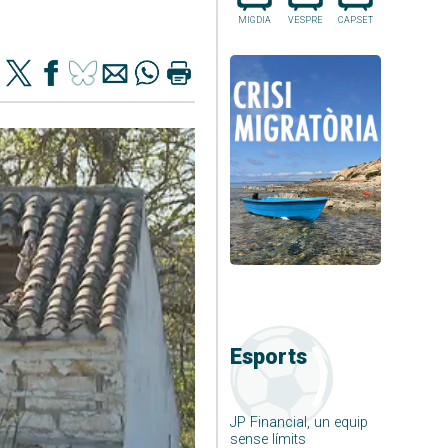
MIGDIA
VESPRE
CAP.SET
Esports
JP Financial, un equip
sense límits