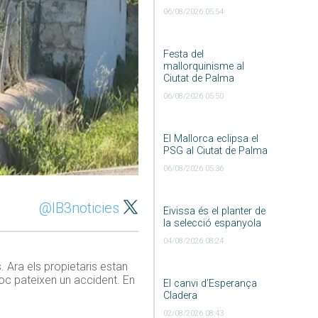
06/08/2026 05:54
Festa del
mallorquinisme al
Ciutat de Palma
06/08/2026 05:50
El Mallorca eclipsa el
PSG al Ciutat de Palma
06/08/2026 05:36
@IB3noticies
Eivissa és el planter de
la selecció espanyola
04/08/2026 08:24
. Ara els propietaris estan
loc pateixen un accident. En
El canvi d’Esperança
Cladera
02/08/2026 08:43