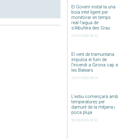
El Govern instal·la una
boia intel·ligent per
monitorar en temps
real l’aigua de
s’Albufera des Grau
20/07/2026 09:33
El vent de tramuntana
impulsa el fum de
l’incendi a Girona cap a
les Balears
03/07/2026 09:24
L’estiu començarà amb
temperatures per
damunt de la mitjana i
poca pluja
09/06/2026 02:52