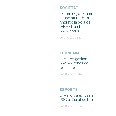
SOCIETAT
La mar registra una
temperatura rècord a
Andratx: la boia de
l’AEMET arriba als
33,02 graus
06/08/2026 03:49
ECONOMIA
Tirme va gestionar
682.327 tones de
residus el 2025
06/08/2026 05:46
ESPORTS
El Mallorca eclipsa el
PSG al Ciutat de Palma
06/08/2026 05:36