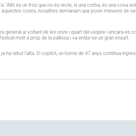
 “Allò és un tros que no és recte, ni una corba, és una cosa est
n aquestes coses, nosaltres demanam que posin mesures de segu
era general al voltant de les onze i quart del vespre i encara es c
l’estudi molt a prop de la pallissa i va endur-se un gran ensurt.
ja ha rebut l’alta. El copilot, un home de
47
anys continua ingress