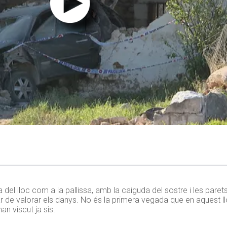
del lloc com a la pallissa, amb la caiguda del sostre i les parets
abar de valorar els danys. No és la primera vegada que en aquest l
n viscut ja sis.