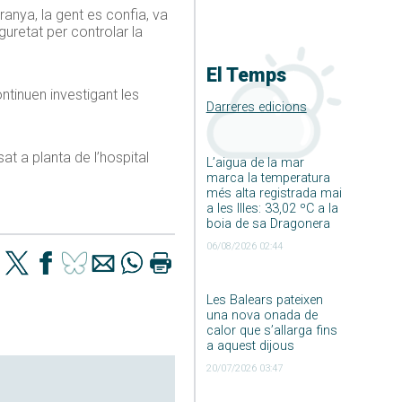
ranya, la gent es confia, va
retat per controlar la
El Temps
ontinuen investigant les
Darreres edicions
at a planta de l’hospital
L’aigua de la mar
marca la temperatura
més alta registrada mai
a les Illes: 33,02 ºC a la
boia de sa Dragonera
06/08/2026 02:44
Les Balears pateixen
una nova onada de
calor que s’allarga fins
a aquest dijous
20/07/2026 03:47