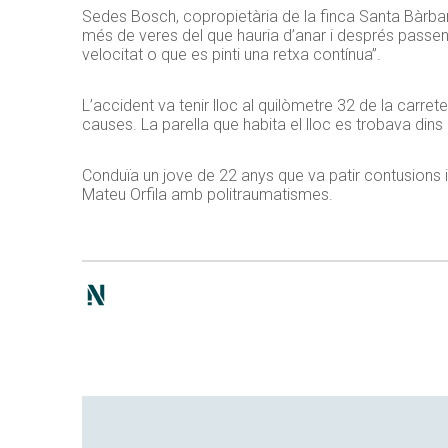
Sedes Bosch, copropietària de la finca Santa Bàrbara:
més de veres del que hauria d’anar i després passe
velocitat o que es pinti una retxa contínua”.
L’accident va tenir lloc al quilòmetre 32 de la carret
causes. La parella que habita el lloc es trobava dins 
Conduïa un jove de
22
anys que va patir contusions i 
Mateu Orfila amb politraumatismes.