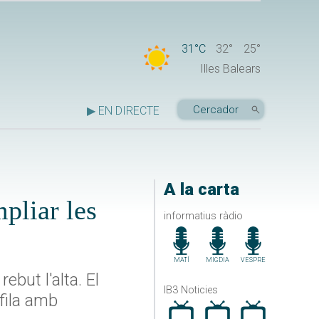
31°C
32°
25°
Illes Balears
▶ EN DIRECTE
A la carta
pliar les
informatius ràdio
MATÍ
MIGDIA
VESPRE
ebut l'alta. El
IB3 Noticies
fila amb