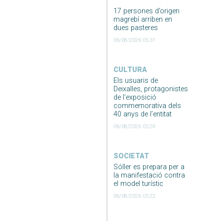
17 persones d’origen
magrebí arriben en
dues pasteres
06/08/2026 05:31
CULTURA
Els usuaris de
Deixalles, protagonistes
de l’exposició
commemorativa dels
40 anys de l’entitat
06/08/2026 05:29
SOCIETAT
Sóller es prepara per a
la manifestació contra
el model turístic
06/08/2026 05:22