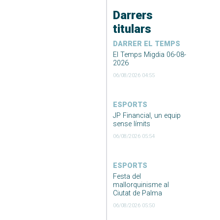
Darrers
titulars
DARRER EL TEMPS
El Temps Migdia 06-08-
2026
06/08/2026 04:55
ESPORTS
JP Financial, un equip
sense límits
06/08/2026 05:54
ESPORTS
Festa del
mallorquinisme al
Ciutat de Palma
06/08/2026 05:50