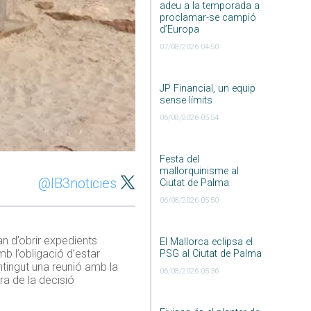
adeu a la temporada a
proclamar-se campió
d’Europa
07/08/2026 04:50
JP Financial, un equip
sense límits
06/08/2026 05:54
Festa del
mallorquinisme al
@IB3noticies
Ciutat de Palma
06/08/2026 05:50
an d’obrir expedients
El Mallorca eclipsa el
b l’obligació d’estar
PSG al Ciutat de Palma
tingut una reunió amb la
06/08/2026 05:36
ra de la decisió