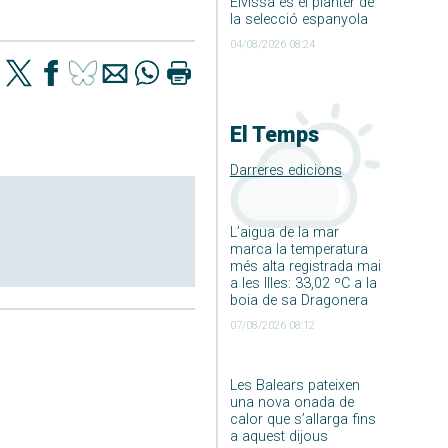
Eivissa és el planter de
la selecció espanyola
04/08/2026 08:24
El Temps
Darreres edicions
L’aigua de la mar
marca la temperatura
més alta registrada mai
a les Illes: 33,02 ºC a la
boia de sa Dragonera
07/08/2026 08:12
Les Balears pateixen
una nova onada de
calor que s’allarga fins
a aquest dijous