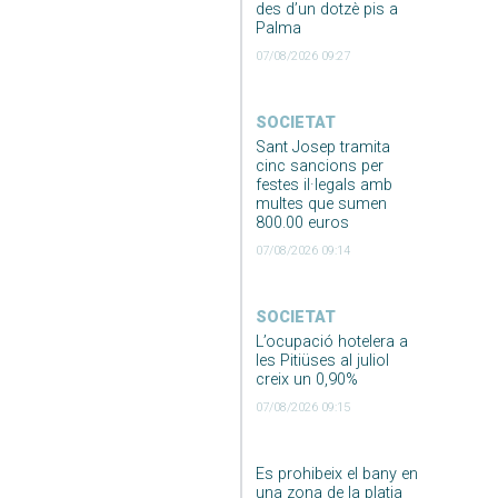
des d’un dotzè pis a
Palma
07/08/2026 09:27
SOCIETAT
Sant Josep tramita
cinc sancions per
festes il·legals amb
multes que sumen
800.00 euros
07/08/2026 09:14
SOCIETAT
L’ocupació hotelera a
les Pitiüses al juliol
creix un 0,90%
07/08/2026 09:15
Es prohibeix el bany en
una zona de la platja