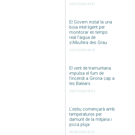
20/07/2026 03:47
El Govern instal·la una
boia intel·ligent per
monitorar en temps
real l’aigua de
s’Albufera des Grau
20/07/2026 09:33
El vent de tramuntana
impulsa el fum de
l’incendi a Girona cap a
les Balears
03/07/2026 09:24
L’estiu començarà amb
temperatures per
damunt de la mitjana i
poca pluja
09/06/2026 02:52