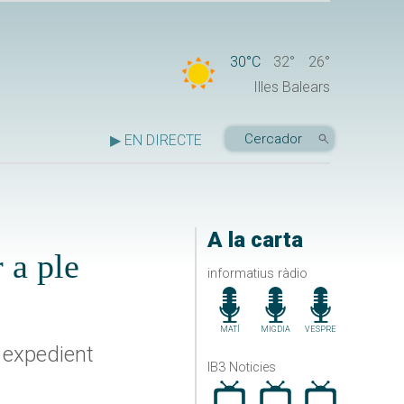
30°C
32°
26°
Illes Balears
▶ EN DIRECTE
A la carta
 a ple
informatius ràdio
MATÍ
MIGDIA
VESPRE
 expedient
IB3 Noticies