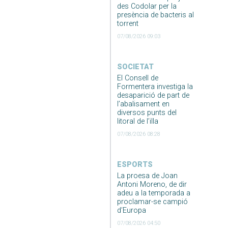
des Codolar per la
presència de bacteris al
torrent
07/08/2026 09:03
SOCIETAT
El Consell de
Formentera investiga la
desaparició de part de
l’abalisament en
diversos punts del
litoral de l’illa
07/08/2026 08:28
ESPORTS
La proesa de Joan
Antoni Moreno, de dir
adeu a la temporada a
proclamar-se campió
d’Europa
07/08/2026 04:50