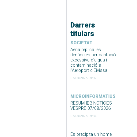
Darrers
titulars
SOCIETAT
Aena replica les
denúncies per captació
excessiva d’aigua i
contaminació a
l’Aeroport d’Eivissa
07/08/2026 09:59
MICROINFORMATIUS
RESUM IB3 NOTÍCIES
VESPRE 07/08/2026
07/08/2026 09:34
Es precipita un home