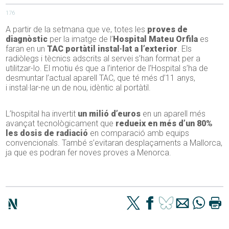
176
A partir de la setmana que ve, totes les
proves de
diagnòstic
per la imatge de l’
Hospital Mateu Orfila
es
faran en un
TAC portàtil instal·lat a l’exterior
. Els
radiòlegs i tècnics adscrits al servei s’han format per a
utilitzar-lo. El motiu és que a l’interior de l’Hospital s’ha de
desmuntar l’actual aparell TAC, que té més d’
11
anys,
i instal·lar
-ne
un de nou, idèntic al portàtil.
L’hospital ha invertit
un milió d’euros
en un aparell més
avançat tecnològicament que
redueix en més d’un 80%
les dosis de radiació
en comparació amb equips
convencionals. També s’evitaran desplaçaments a Mallorca,
ja que es podran fer noves proves a Menorca.