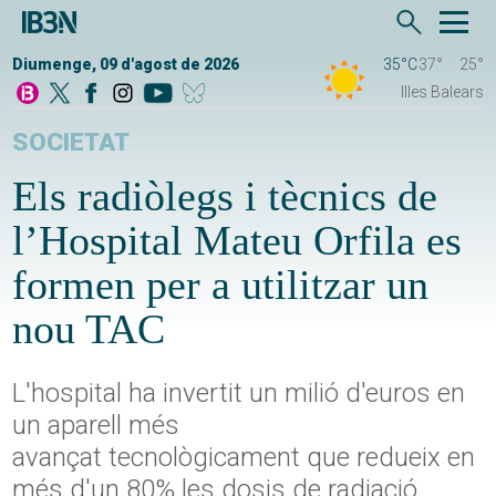
Diumenge, 09 d'agost de 2026
35°C
37°
25°
Illes Balears
SOCIETAT
Els radiòlegs i tècnics de
l’Hospital Mateu Orfila es
formen per a utilitzar un
nou TAC
L'hospital ha invertit un milió d'euros en
un aparell més
avançat tecnològicament que redueix en
més d'un 80% les dosis de radiació