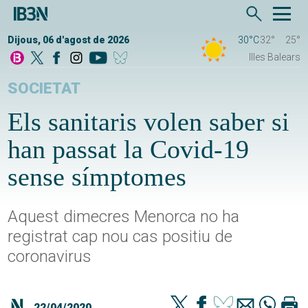
Dijous, 06 d'agost de 2026
30°C
32°
25°
Illes Balears
SOCIETAT
Els sanitaris volen saber si
han passat la Covid-19
sense símptomes
Aquest dimecres Menorca no ha
registrat cap nou cas positiu de
coronavirus
22/04/2020