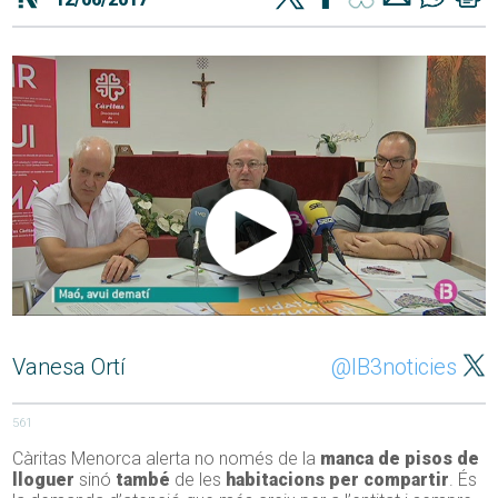
Vanesa Ortí
@IB3noticies
561
Càritas Menorca alerta no només de la
manca de pisos de
lloguer
sinó
també
de les
habitacions per compartir
. És