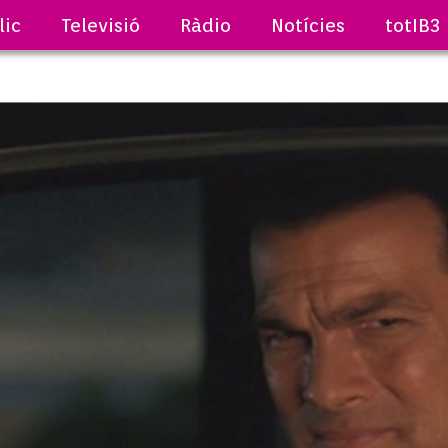
lic
Televisió
Ràdio
Notícies
totIB3