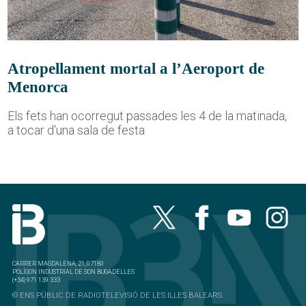
Atropellament mortal a l’Aeroport de
Menorca
Els fets han ocorregut passades les 4 de la matinada,
a tocar d'una sala de festa
CARRER MAGDALENA, 21, 07180
POLÍGON INDUSTRIAL DE SON BUGADELLES
(+34) 971 139 333
© ENS PÚBLIC DE RADIOTELEVISIÓ DE LES ILLES BALEARS