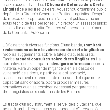
marxa aquest divendres l’
Oficina de Defensa dels Drets
Lingüístics
a les Illes Balears. Aquest nou organisme públic
depèn de la Direcció General de Política Lingüística. Després
de mesos de preparació, inicia l’activitat pública amb un
equip tècnic de tres persones: un director, un assessor jurídic
i un auxiliar administratiu. Tots tres són personal funcionari
de la Comunitat Autònoma.
L’Oficina tindrà diverses funcions. D’una banda,
tramitarà
reclamacions sobre la vulneració de drets lingüístics
i
recollirà suggeriments sobre la tutela d’aquests drets.
També
atendrà consultes sobre drets lingüístics
i la
normativa que els empara, i
divulgarà informació
sobre la
matèria. Farà un paper de mitjancera en els casos de
vulneració dels drets, a partir de la col·laboració,
l’assessorament i l’oferiment de recursos. Tot i que no té
capacitat sancionadora, podrà proposar mesures
normatives quan es consideri necessari per garantir els
drets lingüístics dels ciutadans de les Balears.
Es tracta d’un nou instrument al servei dels ciutadans, que
actuarà, amb diferents graus de capacitat d’intervenció, en