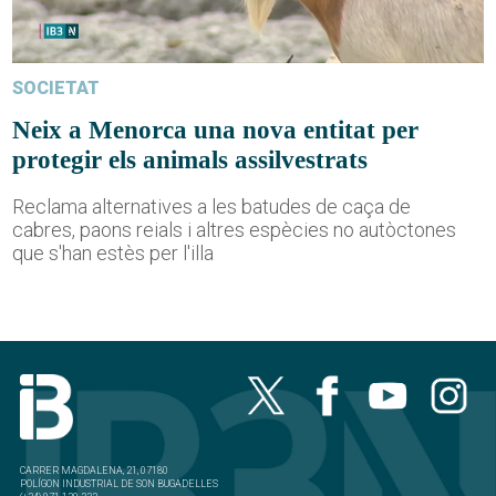
SOCIETAT
Neix a Menorca una nova entitat per
protegir els animals assilvestrats
Reclama alternatives a les batudes de caça de
cabres, paons reials i altres espècies no autòctones
que s'han estès per l'illa
CARRER MAGDALENA, 21, 07180
POLÍGON INDUSTRIAL DE SON BUGADELLES