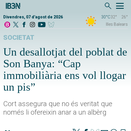
Divendres, 07 d'agost de 2026
30°C
32°
26°
Illes Balears
SOCIETAT
Un desallotjat del poblat de
Son Banya: “Cap
immobiliària ens vol llogar
un pis”
Cort assegura que no és veritat que
només li ofereixin anar a un albèrg