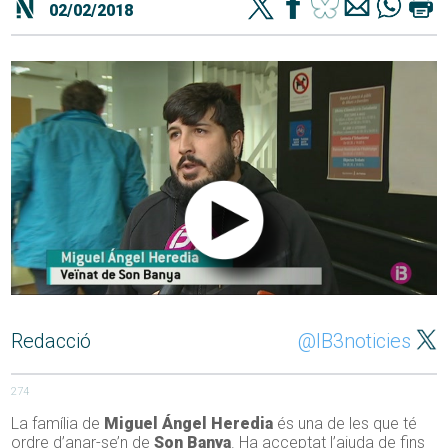
02/02/2018
Redacció
@IB3noticies
274
La família de
Miguel Ángel Heredia
és una de les que té
ordre d’anar-se’n de
Son Banya
. Ha acceptat l’ajuda de fins