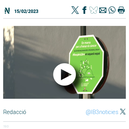
15/02/2023
Redacció
@IB3noticies
193