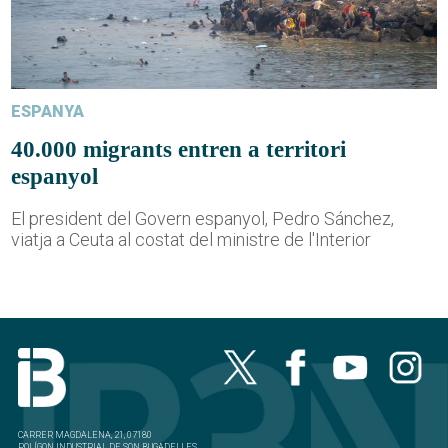
ESPANYA
40.000 migrants entren a territori
espanyol
El president del Govern espanyol, Pedro Sánchez,
viatja a Ceuta al costat del ministre de l'Interior
CARRER MAGDALENA, 21, 07180
POLÍGON INDUSTRIAL DE SON BUGADELLES