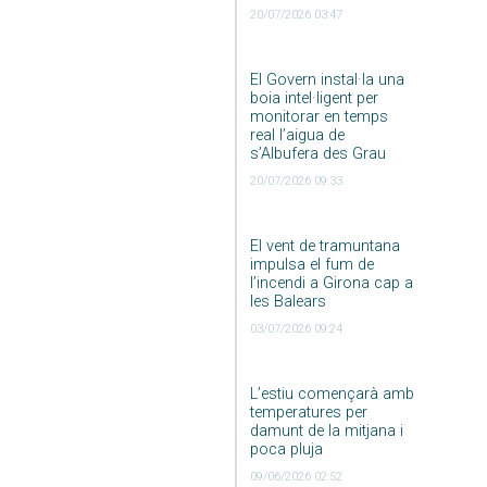
20/07/2026 03:47
El Govern instal·la una
boia intel·ligent per
monitorar en temps
real l’aigua de
s’Albufera des Grau
20/07/2026 09:33
El vent de tramuntana
impulsa el fum de
l’incendi a Girona cap a
les Balears
03/07/2026 09:24
L’estiu començarà amb
temperatures per
damunt de la mitjana i
poca pluja
09/06/2026 02:52