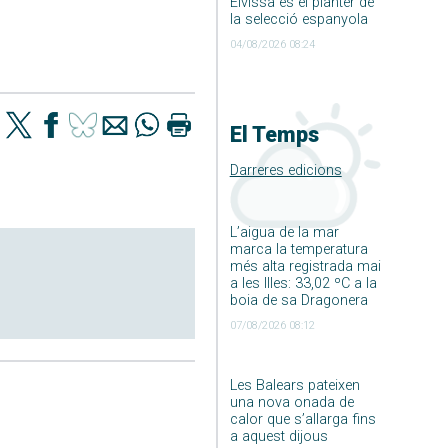
Eivissa és el planter de
la selecció espanyola
04/08/2026 08:24
El Temps
Darreres edicions
L’aigua de la mar
marca la temperatura
més alta registrada mai
a les Illes: 33,02 ºC a la
boia de sa Dragonera
07/08/2026 08:12
Les Balears pateixen
una nova onada de
calor que s’allarga fins
a aquest dijous