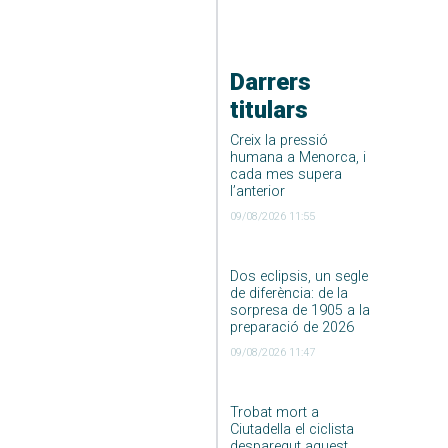
Darrers
titulars
Creix la pressió
humana a Menorca, i
cada mes supera
l’anterior
09/08/2026 11:55
Dos eclipsis, un segle
de diferència: de la
sorpresa de 1905 a la
preparació de 2026
09/08/2026 11:47
Trobat mort a
Ciutadella el ciclista
desparegut aquest