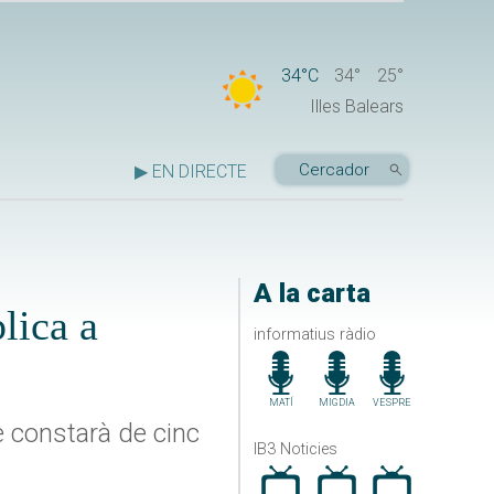
34°C
34°
25°
Illes Balears
▶ EN DIRECTE
A la carta
plica a
informatius ràdio
MATÍ
MIGDIA
VESPRE
e constarà de cinc
IB3 Noticies