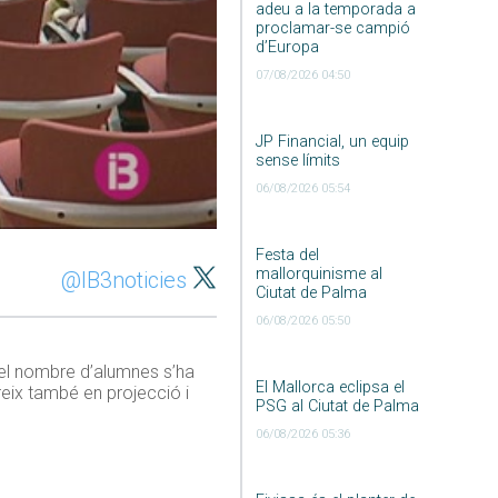
adeu a la temporada a
proclamar-se campió
d’Europa
07/08/2026 04:50
JP Financial, un equip
sense límits
06/08/2026 05:54
Festa del
mallorquinisme al
@IB3noticies
Ciutat de Palma
06/08/2026 05:50
 el nombre d’alumnes s’ha
El Mallorca eclipsa el
creix també en projecció i
PSG al Ciutat de Palma
06/08/2026 05:36