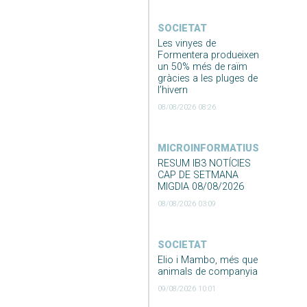
SOCIETAT
Les vinyes de
Formentera produeixen
un 50% més de raïm
gràcies a les pluges de
l’hivern
08/08/2026 08:26
MICROINFORMATIUS
RESUM IB3 NOTÍCIES
CAP DE SETMANA
MIGDIA 08/08/2026
08/08/2026 03:09
SOCIETAT
Elio i Mambo, més que
animals de companyia
09/08/2026 10:01