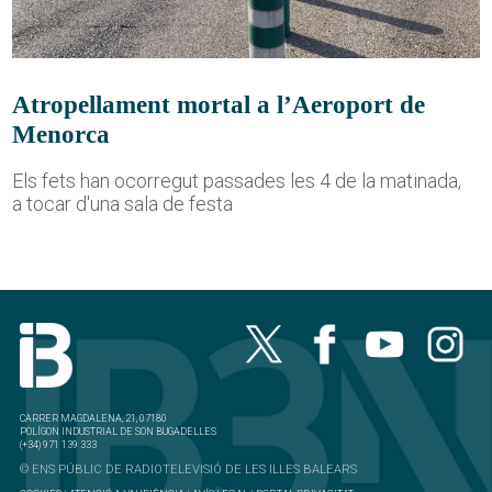
Atropellament mortal a l’Aeroport de
Menorca
Els fets han ocorregut passades les 4 de la matinada,
a tocar d'una sala de festa
CARRER MAGDALENA, 21, 07180
POLÍGON INDUSTRIAL DE SON BUGADELLES
(+34) 971 139 333
© ENS PÚBLIC DE RADIOTELEVISIÓ DE LES ILLES BALEARS