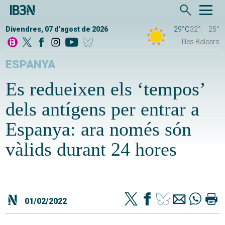
Divendres, 07 d'agost de 2026
29°C
32°
25°
Illes Balears
ESPANYA
Es redueixen els ‘tempos’
dels antígens per entrar a
Espanya: ara només són
vàlids durant 24 hores
01/02/2022