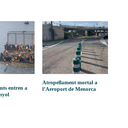
Atropellament mortal a
nts entren a
l’Aeroport de Menorca
anyol