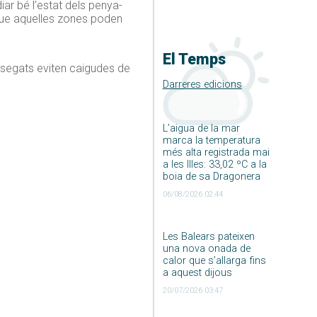
ar bé l’estat dels penya-
 que aquelles zones poden
El Temps
a-segats eviten caigudes de
Darreres edicions
L’aigua de la mar
marca la temperatura
més alta registrada mai
a les Illes: 33,02 ºC a la
boia de sa Dragonera
06/08/2026 02:44
Les Balears pateixen
una nova onada de
calor que s’allarga fins
a aquest dijous
20/07/2026 03:47