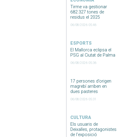
ECONOMIA
Tirme va gestionar
682.327 tones de
residus el 2025
06/08/2026 05:46
ESPORTS
El Mallorca eclipsa el
PSG al Ciutat de Palma
06/08/2026 05:36
17 persones d’origen
magrebí arriben en
dues pasteres
06/08/2026 05:31
CULTURA
Els usuaris de
Deixalles, protagonistes
de l’exposició