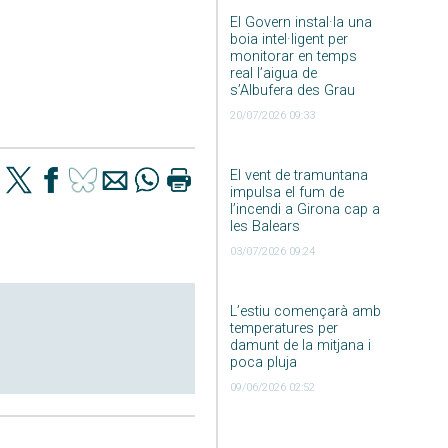
El Govern instal·la una
boia intel·ligent per
monitorar en temps
real l’aigua de
s’Albufera des Grau
20/07/2026 09:33
El vent de tramuntana
impulsa el fum de
l’incendi a Girona cap a
les Balears
03/07/2026 09:24
L’estiu començarà amb
temperatures per
damunt de la mitjana i
poca pluja
09/06/2026 02:52