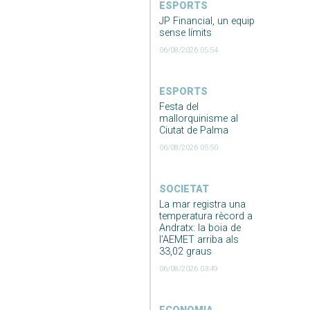
ESPORTS
JP Financial, un equip
sense límits
06/08/2026 05:54
ESPORTS
Festa del
mallorquinisme al
Ciutat de Palma
06/08/2026 05:50
SOCIETAT
La mar registra una
temperatura rècord a
Andratx: la boia de
l’AEMET arriba als
33,02 graus
06/08/2026 03:49