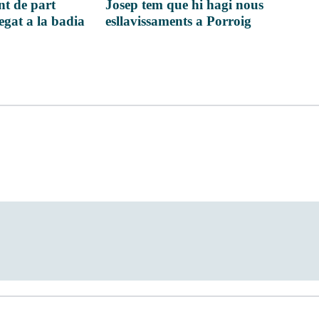
Josep tem que hi hagi nous
nt de part
esllavissaments a Porroig
egat a la badia