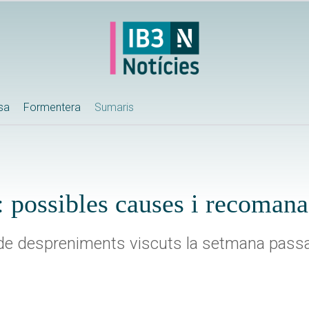
ssa
Formentera
Sumaris
: possibles causes i recoman
 de despreniments viscuts la setmana pass