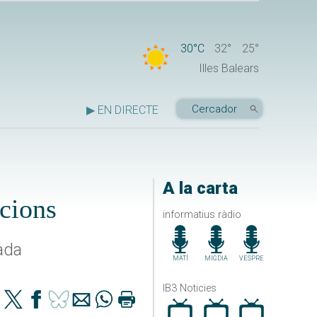
30°C
32°
25°
Illes Balears
▶ EN DIRECTE
A la carta
acions
informatius ràdio
ada
MATÍ
MIGDIA
VESPRE
IB3 Noticies