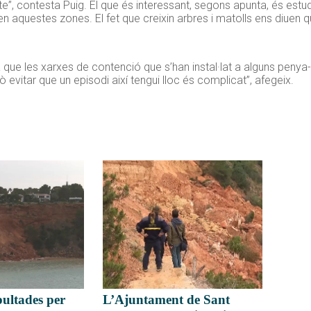
, contesta Puig. El que és interessant, segons apunta, és estudi
en aquestes zones. El fet que creixin arbres i matolls ens diuen
a que les xarxes de contenció que s’han instal·lat a alguns peny
evitar que un episodi així tengui lloc és complicat”, afegeix.
L’Ajuntament de Sant
epultades per