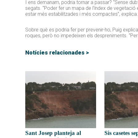
I ens demanam, podria tornar a passar? “Sense dubte”
segats. “Poder fer un mapa de l’índex de vegetació 
estar més estabilitzades i més compactes”, explica.
Sobre què es podria fer per prevenir-ho, Puig explic
roques, però no impedeixen els despreniments. “Però 
Notícies relacionades >
Sant Josep planteja al
Sis casetes s