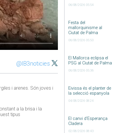
06/08/2026 05:54
Festa del
mallorquinisme al
Ciutat de Palma
06/08/2026 05:50
El Mallorca eclipsa el
@IB3noticies
PSG al Ciutat de Palma
06/08/2026 05:36
iles i arenes. Són joves i
Eivissa és el planter de
la selecció espanyola
04/08/2026 08:24
stant a la brisa i la
uest tipus
El canvi d’Esperança
Cladera
02/08/2026 08:43