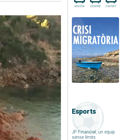
MIGDIA
VESPRE
CAP.SET
Esports
JP Financial, un equip
sense límits