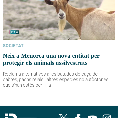
SOCIETAT
Neix a Menorca una nova entitat per
protegir els animals assilvestrats
Reclama alternatives a les batudes de caça de
cabres, paons reials i altres espècies no autòctones
que s'han estès per l'illa