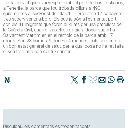
I està previst que avui vespre, arribi al port de Los Cristianos,
a Tenerife, la barca que fou trobada dilluns a 490
quilòmetres al sud-oest de l’illa d’El Hierro amb 17 cadàvers i
tres supervivents a bord. Els que ja són a l’esmentat port,
són els 41 migrants que foren auxiliats per una patrullera de
la Guàrdia Civil, quan el vaixell es dirigia a donar suport a
Salvament Marítim en en el remolc de la barca amb 17
morts. Són 28 homes, 9 dones i 4 menors. Tots presenten
un bon estat general de salut, per la qual cosa no ha fet falta
el seu trasllat a cap centre sanitari.
Disculpau, els comentaris es troben tancats