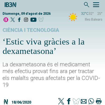
Diumenge, 09 d'agost de 2026
32°C
32°
25°
Illes Balears
CIÈNCIA I TECNOLOGIA
‘Estic viva gràcies a la
dexametasona’
La dexametasona és el medicament
més efectiu provat fins ara per tractar
els malalts greus afectats per la COVID-
19
18/06/2020