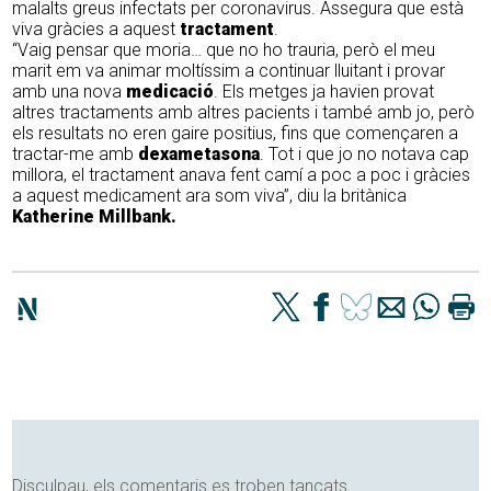
malalts greus infectats per coronavirus. Assegura que està
viva gràcies a aquest
tractament
.
“Vaig pensar que moria… que no ho trauria, però el meu
marit em va animar moltíssim a continuar lluitant i provar
amb una nova
medicació
. Els metges ja havien provat
altres tractaments amb altres pacients i també amb jo, però
els resultats no eren gaire positius, fins que començaren a
tractar-me amb
dexametasona
. Tot i que jo no notava cap
millora, el tractament anava fent camí a poc a poc i gràcies
a aquest medicament ara som viva”, diu la britànica
Katherine Millbank.
Disculpau, els comentaris es troben tancats