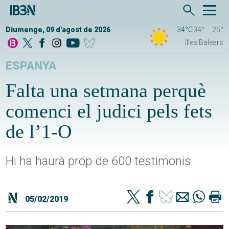
Diumenge, 09 d'agost de 2026
34°C
34°
25°
Illes Balears
ESPANYA
Falta una setmana perquè
comenci el judici pels fets
de l’1-O
Hi ha haurà prop de 600 testimonis
05/02/2019