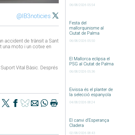
06/08/2026 05:54
@IB3noticies
Festa del
mallorquinisme al
Ciutat de Palma
un accident de trànsit a Sant
06/08/2026 05:50
it una moto i un cotxe en
El Mallorca eclipsa el
PSG al Ciutat de Palma
e Suport Vital Bàsic. Després
06/08/2026 05:36
Eivissa és el planter de
la selecció espanyola
04/08/2026 08:24
El canvi d’Esperança
Cladera
02/08/2026 08:43