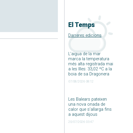
El Temps
Darreres edicions
L’aigua de la mar
marca la temperatura
més alta registrada mai
a les Illes: 33,02 ºC a la
boia de sa Dragonera
07/08/2026 08:12
Les Balears pateixen
una nova onada de
calor que s’allarga fins
a aquest dijous
20/07/2026 03:47