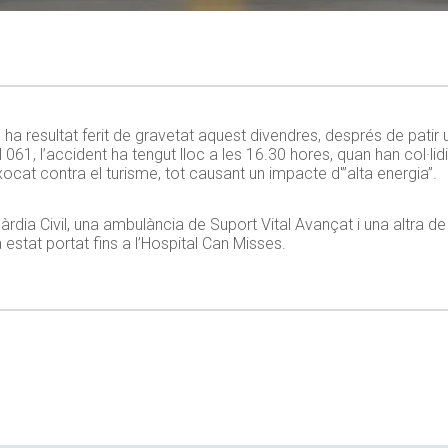
ha resultat ferit de gravetat aquest divendres, després de patir 
061, l’accident ha tengut lloc a les 16.30 hores, quan han col·lid
xocat contra el turisme, tot causant un impacte d'”alta energia”.
uàrdia Civil, una ambulància de Suport Vital Avançat i una altra d
 estat portat fins a l’Hospital Can Misses.