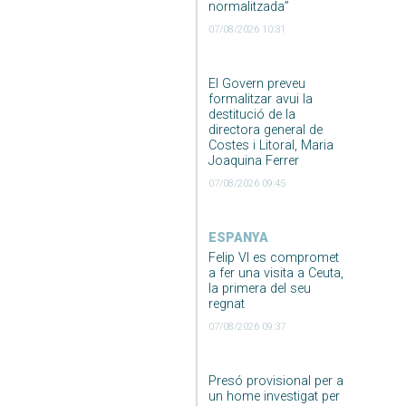
normalitzada”
07/08/2026 10:31
El Govern preveu
formalitzar avui la
destitució de la
directora general de
Costes i Litoral, Maria
Joaquina Ferrer
07/08/2026 09:45
ESPANYA
Felip VI es compromet
a fer una visita a Ceuta,
la primera del seu
regnat
07/08/2026 09:37
Presó provisional per a
un home investigat per