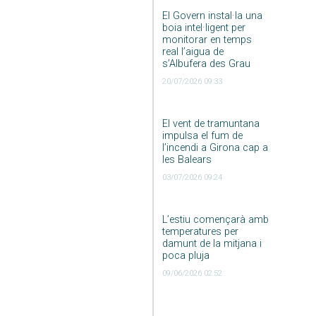
El Govern instal·la una
boia intel·ligent per
monitorar en temps
real l’aigua de
s’Albufera des Grau
20/07/2026 09:33
El vent de tramuntana
impulsa el fum de
l’incendi a Girona cap a
les Balears
03/07/2026 09:24
L’estiu començarà amb
temperatures per
damunt de la mitjana i
poca pluja
09/06/2026 02:52