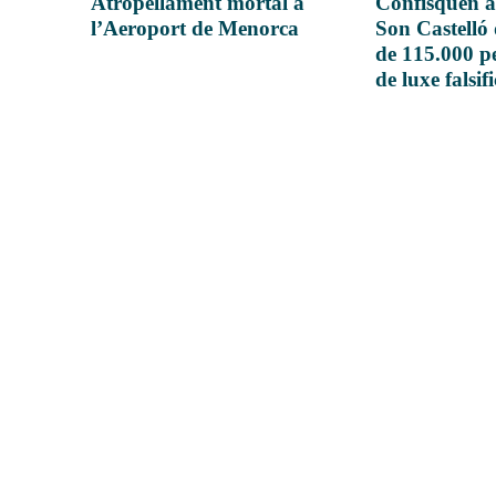
Atropellament mortal a
Confisquen a
l’Aeroport de Menorca
Son Castelló
de 115.000 pe
de luxe falsif