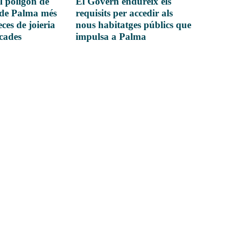
l polígon de
El Govern endureix els
 de Palma més
requisits per accedir als
ces de joieria
nous habitatges públics que
icades
impulsa a Palma