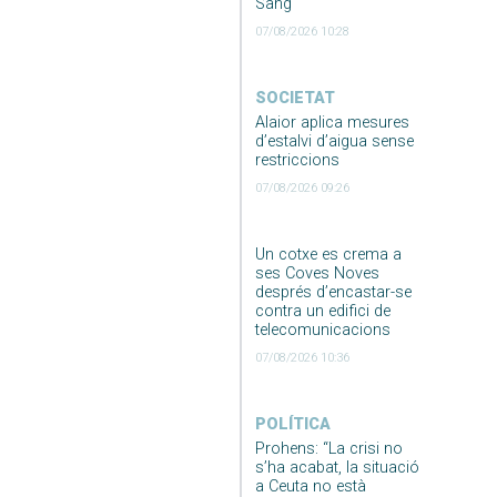
Sang
07/08/2026 10:28
SOCIETAT
Alaior aplica mesures
d’estalvi d’aigua sense
restriccions
07/08/2026 09:26
Un cotxe es crema a
ses Coves Noves
després d’encastar-se
contra un edifici de
telecomunicacions
07/08/2026 10:36
POLÍTICA
Prohens: “La crisi no
s’ha acabat, la situació
a Ceuta no està