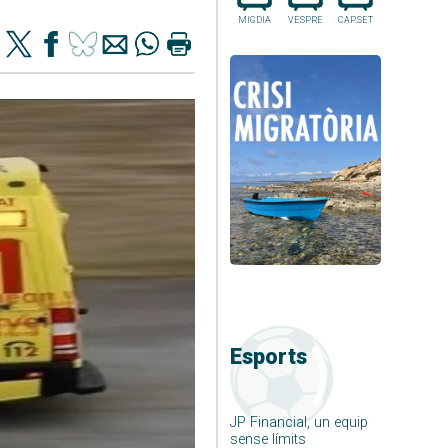
MIGDIA
VESPRE
CAP.SET
Esports
JP Financial, un equip
sense límits