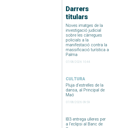
Darrers
titulars
Noves imatges de la
investigació judicial
sobre les càrregues
policials a la
manifestació contra la
massificació turística a
Palma
07/08/2026 10:44
CULTURA
Pluja d’estrelles de la
dansa, al Principal de
Maó
07/08/2026 09:59
IB3 entrega ulleres per
a l’eclipsi al Banc de