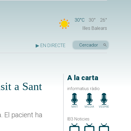
30°C
30°
26°
Illes Balears
▶ EN DIRECTE
A la carta
sit a Sant
informatius ràdio
MATÍ
MIGDIA
VESPRE
. El pacient ha
IB3 Noticies