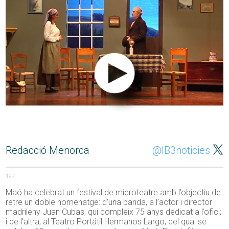
Redacció Menorca
@IB3noticies
197
Maó ha celebrat un festival de microteatre amb l’objectiu de
retre un doble homenatge: d’una banda, a l’actor i director
madrileny Juan Cubas, qui compleix 75 anys dedicat a l’ofici;
i de l’altra, al Teatro Portátil Hermanos Largo, del qual se