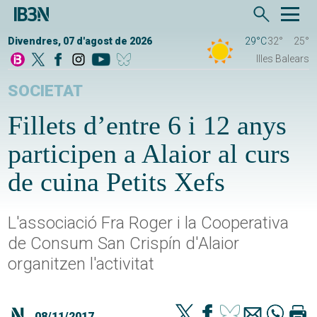
Divendres, 07 d'agost de 2026
29°C
32°
25°
Illes Balears
SOCIETAT
Fillets d’entre 6 i 12 anys
participen a Alaior al curs
de cuina Petits Xefs
L'associació Fra Roger i la Cooperativa
de Consum San Crispín d'Alaior
organitzen l'activitat
08/11/2017