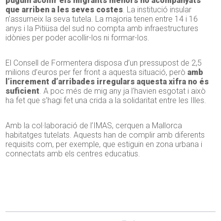
puguin acollir els migrants menors no acompanyats
que arriben a les seves costes
. La institució insular
n’assumeix la seva tutela. La majoria tenen entre 14 i 16
anys i la Pitiüsa del sud no compta amb infraestructures
idònies per poder acollir-los ni formar-los.
El Consell de Formentera disposa d’un pressupost de 2,5
milions d’euros per fer front a aquesta situació, però
amb
l’increment d’arribades irregulars aquesta xifra no és
suficient
. A poc més de mig any ja l’havien esgotat i això
ha fet que s’hagi fet una crida a la solidaritat entre les Illes.
Amb la col·laboració de l’IMAS, cerquen a Mallorca
habitatges tutelats. Aquests han de complir amb diferents
requisits com, per exemple, que estiguin en zona urbana i
connectats amb els centres educatius.