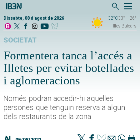
Dissabte, 08 d'agost de 2026
32°C
33°
26°
Illes Balears
SOCIETAT
Formentera tanca l’accés a
Illetes per evitar botellades
i aglomeracions
Només podran accedir-hi aquelles
persones que tenguin reserva a algun
dels restaurants de la zona
05/08/2021