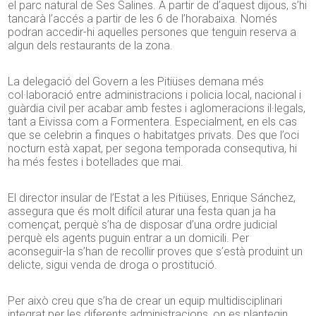
el parc natural de Ses Salines. A partir de d’aquest dijous, s’hi
tancarà l’accés a partir de les 6 de l’horabaixa. Només
podran accedir-hi aquelles persones que tenguin reserva a
algun dels restaurants de la zona.
La delegació del Govern a les Pitiüses demana més
col·laboració entre administracions i policia local, nacional i
guàrdia civil per acabar amb festes i aglomeracions il·legals,
tant a Eivissa com a Formentera. Especialment, en els cas
que se celebrin a finques o habitatges privats. Des que l’oci
nocturn està xapat, per segona temporada consequtiva, hi
ha més festes i botellades que mai.
El director insular de l’Estat a les Pitiüses, Enrique Sánchez,
assegura que és molt difícil aturar una festa quan ja ha
començat, perquè s’ha de disposar d’una ordre judicial
perquè els agents puguin entrar a un domicili. Per
aconseguir-la s’han de recollir proves que s’està produint un
delicte, sigui venda de droga o prostitució.
Per això creu que s’ha de crear un equip multidisciplinari
integrat per les diferents administracions, on es plantegin