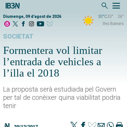
Diumenge, 09 d'agost de 2026
30°C
33°
26°
Illes Balears
SOCIETAT
Formentera vol limitar
l’entrada de vehicles a
l’illa el 2018
La proposta serà estudiada pel Govern
per tal de conèixer quina viabilitat podria
tenir
20/12/2017