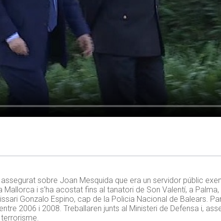
ha assegurat sobre Joan Mesquida que era un servidor públic exem
a Mallorca i s’ha acostat fins al tanatori de Son Valentí, a Palma,
issari Gonzalo Espino, cap de la Policia Nacional de Balears. Pa
ntre 2006 i 2008. Treballaren junts al Ministeri de Defensa i, ass
 terrorisme.