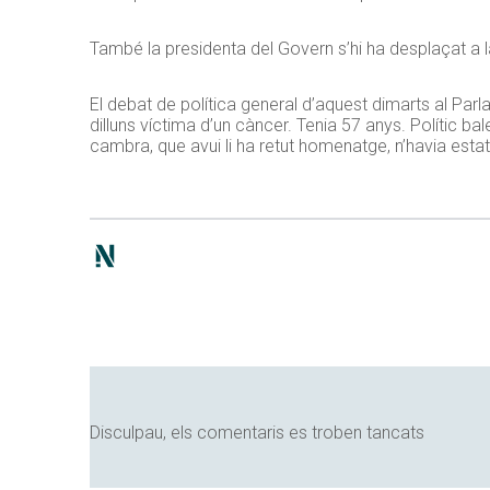
També la presidenta del Govern s’hi ha desplaçat a
El debat de política general d’aquest dimarts al Pa
dilluns víctima d’un càncer. Tenia 57 anys. Polític bal
cambra, que avui li ha retut homenatge, n’havia estat
Disculpau, els comentaris es troben tancats