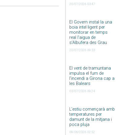
20/07/2026 03:47
El Govern instal·la una
boia intel·ligent per
monitorar en temps
real l’aigua de
s’Albufera des Grau
20/07/2026 09:33
El vent de tramuntana
impulsa el fum de
l’incendi a Girona cap a
les Balears
03/07/2026 09:24
L’estiu començarà amb
temperatures per
damunt de la mitjana i
poca pluja
09/06/2026 02:52