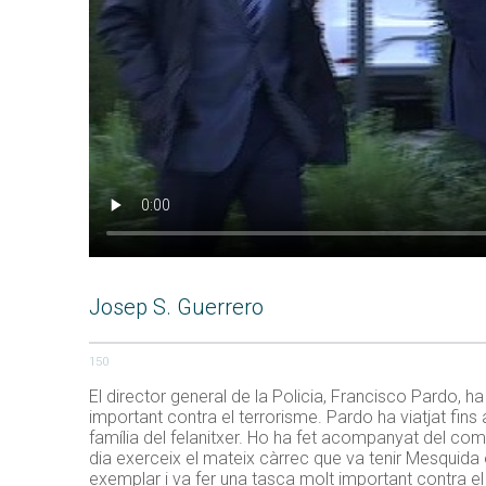
Josep S. Guerrero
150
El director general de la Policia, Francisco Pardo, 
important contra el terrorisme. Pardo ha viatjat fins 
família del felanitxer. Ho ha fet acompanyat del com
dia exerceix el mateix càrrec que va tenir Mesquida e
exemplar i va fer una tasca molt important contra el