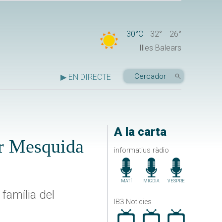
30°C
32°
26°
Illes Balears
▶ EN DIRECTE
A la carta
er Mesquida
informatius ràdio
MATÍ
MIGDIA
VESPRE
 família del
IB3 Noticies