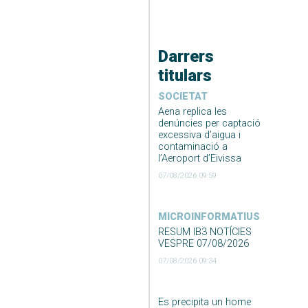
Darrers
titulars
SOCIETAT
Aena replica les
denúncies per captació
excessiva d’aigua i
contaminació a
l’Aeroport d’Eivissa
07/08/2026 09:59
MICROINFORMATIUS
RESUM IB3 NOTÍCIES
VESPRE 07/08/2026
07/08/2026 09:34
Es precipita un home