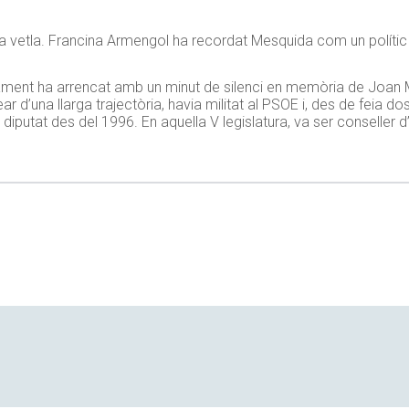
 la vetla. Francina Armengol ha recordat Mesquida com un políti
rlament ha arrencat amb un minut de silenci en memòria de Joan 
ear d’una llarga trajectòria, havia militat al PSOE i, des de feia d
 diputat des del 1996. En aquella V legislatura, va ser conseller 