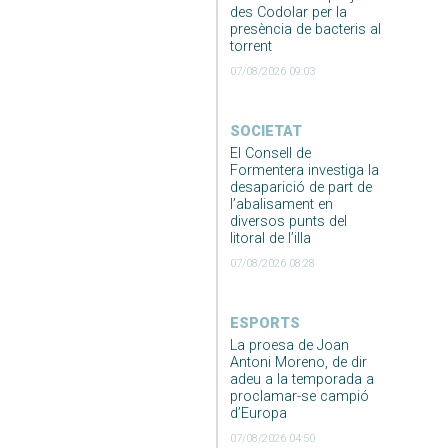
des Codolar per la
presència de bacteris al
torrent
07/08/2026 09:03
SOCIETAT
El Consell de
Formentera investiga la
desaparició de part de
l’abalisament en
diversos punts del
litoral de l’illa
07/08/2026 08:28
ESPORTS
La proesa de Joan
Antoni Moreno, de dir
adeu a la temporada a
proclamar-se campió
d’Europa
07/08/2026 04:50