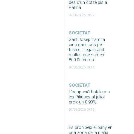
des d’un dotzè pis a
Palma
07/08/2026 09:27
SOCIETAT
Sant Josep tramita
cinc sancions per
festes il·legals amb
multes que sumen
800.00 euros
07/08/2026 09:14
SOCIETAT
L’ocupació hotelera a
les Pitiüses al juliol
creix un 0,90%
07/08/2026 09:15
Es prohibeix el bany en
una zona de la platja