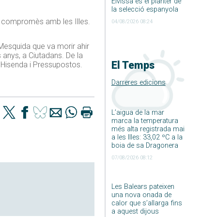
Eivissa és el planter de
la selecció espanyola
c compromès amb les Illes.
04/08/2026 08:24
Mesquida que va morir ahir
os anys, a Ciutadans. De la
El Temps
d’Hisenda i Pressupostos.
Darreres edicions
L’aigua de la mar
marca la temperatura
més alta registrada mai
a les Illes: 33,02 ºC a la
boia de sa Dragonera
07/08/2026 08:12
Les Balears pateixen
una nova onada de
calor que s’allarga fins
a aquest dijous