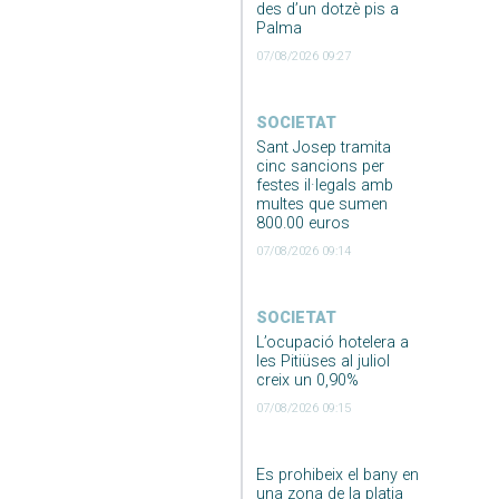
des d’un dotzè pis a
Palma
07/08/2026 09:27
SOCIETAT
Sant Josep tramita
cinc sancions per
festes il·legals amb
multes que sumen
800.00 euros
07/08/2026 09:14
SOCIETAT
L’ocupació hotelera a
les Pitiüses al juliol
creix un 0,90%
07/08/2026 09:15
Es prohibeix el bany en
una zona de la platja