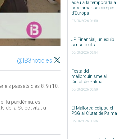
adeu a la temporada a
proclamar-se campió
d’Europa
07/08/2026 04:50
JP Financial, un equip
sense límits
06/08/2026 05:54
@IB3noticies
Festa del
mallorquinisme al
Ciutat de Palma
 els passats dies 8, 9 i 10.
06/08/2026 05:50
per la pandèmia, es
s de la Selectivitat a
El Mallorca eclipsa el
PSG al Ciutat de Palma
06/08/2026 05:36