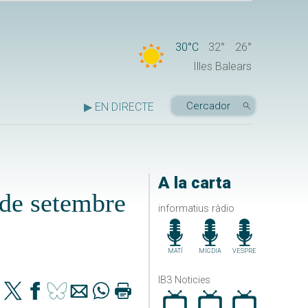
30°C
32°
26°
Illes Balears
▶ EN DIRECTE
A la carta
 de setembre
informatius ràdio
MATÍ
MIGDIA
VESPRE
IB3 Noticies