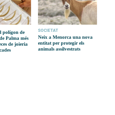
SOCIETAT
l polígon de
Neix a Menorca una nova
 de Palma més
entitat per protegir els
ces de joieria
animals assilvestrats
icades