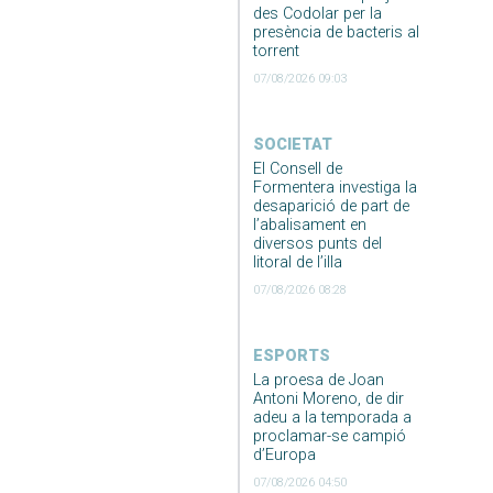
des Codolar per la
presència de bacteris al
torrent
07/08/2026 09:03
SOCIETAT
El Consell de
Formentera investiga la
desaparició de part de
l’abalisament en
diversos punts del
litoral de l’illa
07/08/2026 08:28
ESPORTS
La proesa de Joan
Antoni Moreno, de dir
adeu a la temporada a
proclamar-se campió
d’Europa
07/08/2026 04:50