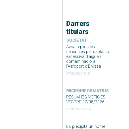
Darrers
titulars
SOCIETAT
Aena replica les
denúncies per captació
excessiva d’aigua i
contaminació a
l’Aeroport d’Eivissa
07/08/2026 09:59
MICROINFORMATIUS
RESUM IB3 NOTÍCIES
VESPRE 07/08/2026
07/08/2026 09:34
Es precipita un home