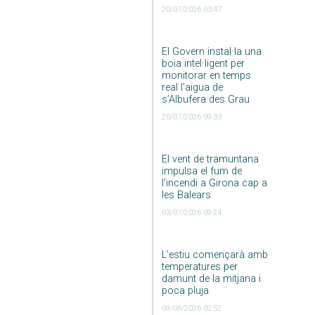
20/07/2026 03:47
El Govern instal·la una
boia intel·ligent per
monitorar en temps
real l’aigua de
s’Albufera des Grau
20/07/2026 09:33
El vent de tramuntana
impulsa el fum de
l’incendi a Girona cap a
les Balears
03/07/2026 09:24
L’estiu començarà amb
temperatures per
damunt de la mitjana i
poca pluja
09/06/2026 02:52