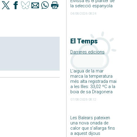
Eivissa és el planter de
la selecció espanyola
04/08/2026 08:24
El Temps
Darreres edicions
L’aigua de la mar
marca la temperatura
més alta registrada mai
a les Illes: 33,02 ºC a la
boia de sa Dragonera
07/08/2026 08:12
Les Balears pateixen
una nova onada de
calor que s’allarga fins
a aquest dijous