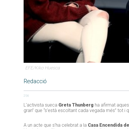
EFE/Kiko Huesca
Redacció
256
L’activista sueca
Greta Thunberg
ha afirmat aques
gran” que “s’està escoltant cada vegada més” tot i qu
A un acte que s’ha celebrat a la
Casa Encendida d