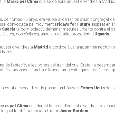
e la
Marxa pel Clima
que se celebra aquest divendres a Madrid,
sta, de només 16 anys, era visible al carrer, on s’han congregat 
emsa, convocada pel moviment
Fridays for Future
, inspirat en 
e Suècia
té com objectiu demanar mesures urgents contra el can
ivistes, dos d’ells espanyols i una altra procedent d’
Uganda.
aquest divendres a
Madrid
a bord del Lusitana, un tren nocturn
0 hores.
 de l’estació, a les portes del tren, del qual
Greta
ha desembarc
at. “He aconseguit arriba a Madrid amb èxit aquest matí i crec qu
n ha estat des que dimarts passat arribàs dels
Estats Units
despr
arxa pel Clima
que durant la tarda d’aquest divendres travessarà
la qual també participarà l’actor
Javier
Bardem
.