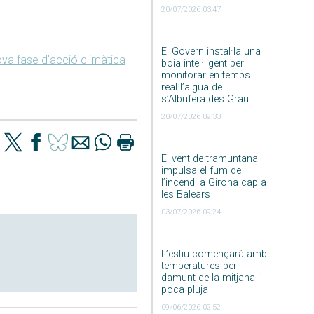
20/07/2026 03:47
El Govern instal·la una
va fase d’acció climàtica
boia intel·ligent per
monitorar en temps
real l’aigua de
s’Albufera des Grau
20/07/2026 09:33
El vent de tramuntana
impulsa el fum de
l’incendi a Girona cap a
les Balears
03/07/2026 09:24
L’estiu començarà amb
temperatures per
damunt de la mitjana i
poca pluja
09/06/2026 02:52