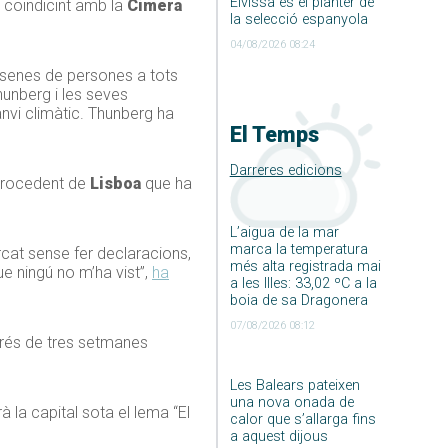
Eivissa és el planter de
 coindicint amb la
Cimera
la selecció espanyola
04/08/2026 08:24
desenes de persones a tots
Thunberg i les seves
vi climàtic. Thunberg ha
El Temps
Darreres edicions
 procedent de
Lisboa
que ha
L’aigua de la mar
marca la temperatura
at sense fer declaracions,
més alta registrada mai
e ningú no m’ha vist”,
ha
a les Illes: 33,02 ºC a la
boia de sa Dragonera
07/08/2026 08:12
és de tres
setmanes
Les Balears pateixen
una nova onada de
 la capital sota el lema “El
calor que s’allarga fins
a aquest dijous