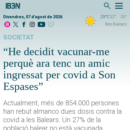
Divendres, 07 d'agost de 2026
29°C
32°
25°
Illes Balears
SOCIETAT
“He decidit vacunar-me
perquè ara tenc un amic
ingressat per covid a Son
Espases”
Actualment, més de 854.000 persones
han rebut almanco dues dosis contra la
covid a les Balears. Un 27% de la
població balear no està vacunada