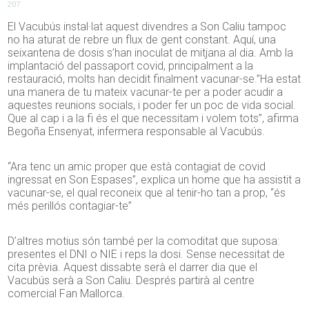
207
El Vacubús instal·lat aquest divendres a Son Caliu tampoc
no ha aturat de rebre un flux de gent constant. Aquí, una
seixantena de dosis s’han inoculat de mitjana al dia. Amb la
implantació del passaport covid, principalment a la
restauració, molts han decidit finalment vacunar-se.”Ha estat
una manera de tu mateix vacunar-te per a poder acudir a
aquestes reunions socials, i poder fer un poc de vida social.
Que al cap i a la fi és el que necessitam i volem tots”, afirma
Begoña Ensenyat, infermera responsable al Vacubús.
“Ara tenc un amic proper que està contagiat de covid
ingressat en Son Espases”, explica un home que ha assistit a
vacunar-se, el qual reconeix que al tenir-ho tan a prop, “és
més perillós contagiar-te”
D’altres motius són també per la comoditat que suposa:
presentes el DNI o NIE i reps la dosi. Sense necessitat de
cita prèvia. Aquest dissabte serà el darrer dia que el
Vacubús serà a Son Caliu. Després partirà al centre
comercial Fan Mallorca.