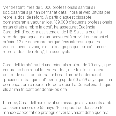
Mentrestant, més de 5.000 professionals sanitaris i
sociosanitaris ja han demanat data i hora al web BitCita per
rebre la dosi de reforç. A partir d’aquest dissabte,
començaran a vacunar-los. “39.000 d’aquests professionals
estan citats a rebre la dosi”, ha assegurat Eugència
Carandell, directora assistencial de l’IB-Salut, la qual ha
recordat que aquesta campanya està previst que acabi el
pròxim 12 de desembre perquè “ens interessa que es
vacunin aviat i avançar en altres grups que també han de
rebre la dosi de reforç”, ha assenyalat.
Carandell també ha fet una crida als majors de 70 anys, que
encara no han rebut la tercera dosi, que telefonin al seu
centre de salut per demanar hora. També ha demanat
“paciència i tranquil·litat” per al grup de 60 a 69 anys que han
començat ara a rebre la tercera dosi. La Conselleria diu que
els aniran trucant per donar-los cita.
I també, Carandell han enviat un missatge als vacunats amb
Janssen menors de 65 anys: “El preparat de Janssen té
manco capacitat de protegir enver la variant delta que ara