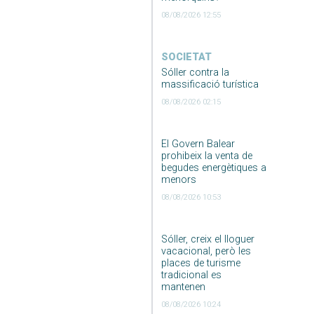
08/08/2026 12:55
SOCIETAT
Sóller contra la
massificació turística
08/08/2026 02:15
El Govern Balear
prohibeix la venta de
begudes energètiques a
menors
08/08/2026 10:53
Sóller, creix el lloguer
vacacional, però les
places de turisme
tradicional es
mantenen
08/08/2026 10:24