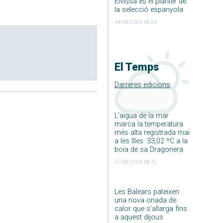
Eivissa és el planter de
la selecció espanyola
04/08/2026 08:24
El Temps
Darreres edicions
L’aigua de la mar
marca la temperatura
més alta registrada mai
a les Illes: 33,02 ºC a la
boia de sa Dragonera
07/08/2026 08:12
Les Balears pateixen
una nova onada de
calor que s’allarga fins
a aquest dijous