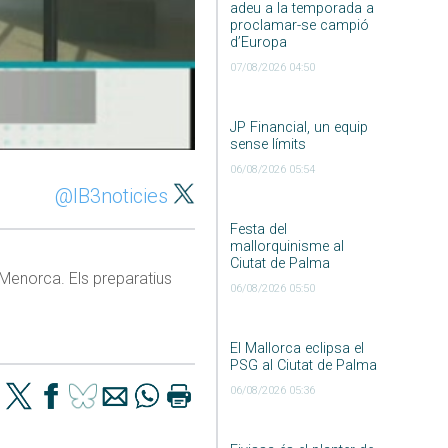
adeu a la temporada a
proclamar-se campió
d’Europa
07/08/2026 04:50
JP Financial, un equip
sense límits
06/08/2026 05:54
@IB3noticies
Festa del
mallorquinisme al
Ciutat de Palma
 Menorca. Els preparatius
06/08/2026 05:50
El Mallorca eclipsa el
PSG al Ciutat de Palma
06/08/2026 05:36