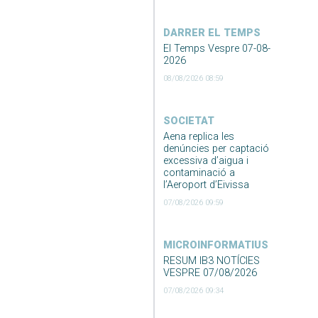
DARRER EL TEMPS
El Temps Vespre 07-08-
2026
08/08/2026 08:59
SOCIETAT
Aena replica les
denúncies per captació
excessiva d’aigua i
contaminació a
l’Aeroport d’Eivissa
07/08/2026 09:59
MICROINFORMATIUS
RESUM IB3 NOTÍCIES
VESPRE 07/08/2026
07/08/2026 09:34