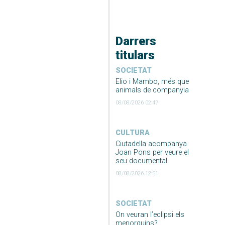
Darrers
titulars
SOCIETAT
Elio i Mambo, més que
animals de companyia
08/08/2026 02:47
CULTURA
Ciutadella acompanya
Joan Pons per veure el
seu documental
08/08/2026 12:51
SOCIETAT
On veuran l’eclipsi els
menorquins?