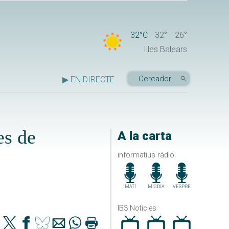
32°C
32°
26°
Illes Balears
▶ EN DIRECTE
es de
A la carta
informatius ràdio
MATÍ
MIGDIA
VESPRE
IB3 Noticies