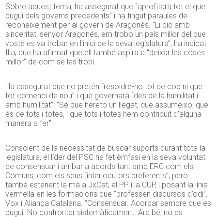
Sobre aquest tema, ha assegurat que “aprofitarà tot el que
pugui dels governs precedents” i ha tingut paraules de
reconeixement per al govern de Aragonès. “Li dic amb
sinceritat, senyor Aragonés, em trobo un país millor del que
vostè es va trobar en l’inici de la seva legislatura”, ha indicat
Illa, que ha afirmat que ell també aspira a “deixar les coses
millor” de com se les trobi.
Ha assegurat que no pretén “resoldre-ho tot de cop ni que
tot comenci de nou” i que governarà “des de la humilitat i
amb humilitat”: “Sé que hereto un llegat, que assumeixo, que
és de tots i totes, i que tots i totes hem contribuït d’alguna
manera a fer”.
Conscient de la necessitat de buscar suports durant tota la
legislatura, el líder del PSC ha fet èmfasi en la seva voluntat
de consensuar i arribar a acords tant amb ERC com els
Comuns, com els seus “interlocutors preferents”, però
també estenent la mà a JxCat, el PP i la CUP, i posant la línia
vermella en les formacions que “professen discursos d’odi”,
Vox i Aliança Catalana. “Consensuar. Acordar sempre que es
pugui. No confrontar sistemàticament. Ara bé, no es