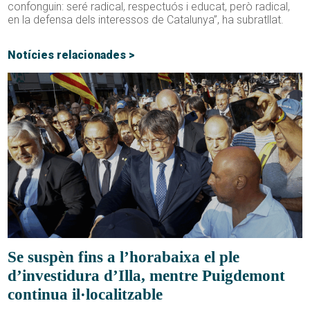
confonguin: seré radical, respectuós i educat, però radical,
en la defensa dels interessos de Catalunya”, ha subratllat.
Notícies relacionades >
Se suspèn fins a l’horabaixa el ple
d’investidura d’Illa, mentre Puigdemont
continua il·localitzable