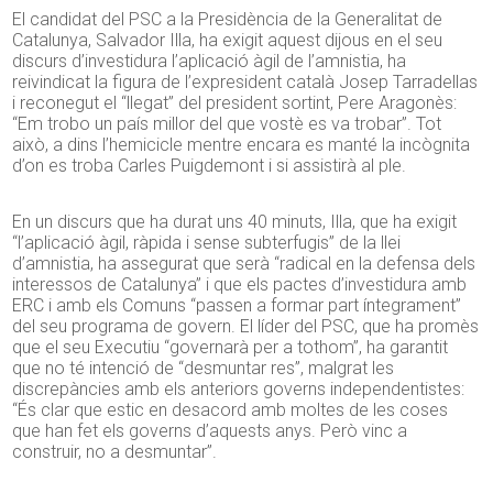
El candidat del PSC a la Presidència de la Generalitat de
Catalunya, Salvador Illa, ha exigit aquest dijous en el seu
discurs d’investidura l’aplicació àgil de l’amnistia, ha
reivindicat la figura de l’expresident català Josep Tarradellas
i reconegut el “llegat” del president sortint, Pere Aragonès:
“Em trobo un país millor del que vostè es va trobar”. Tot
això, a dins l’hemicicle mentre encara es manté la incògnita
d’on es troba Carles Puigdemont i si assistirà al ple.
En un discurs que ha durat uns 40 minuts, Illa, que ha exigit
“l’aplicació àgil, ràpida i sense subterfugis” de la llei
d’amnistia, ha assegurat que serà “radical en la defensa dels
interessos de Catalunya” i que els pactes d’investidura amb
ERC i amb els Comuns “passen a formar part íntegrament”
del seu programa de govern. El líder del PSC, que ha promès
que el seu Executiu “governarà per a tothom”, ha garantit
que no té intenció de “desmuntar res”, malgrat les
discrepàncies amb els anteriors governs independentistes:
“És clar que estic en desacord amb moltes de les coses
que han fet els governs d’aquests anys. Però vinc a
construir, no a desmuntar”.