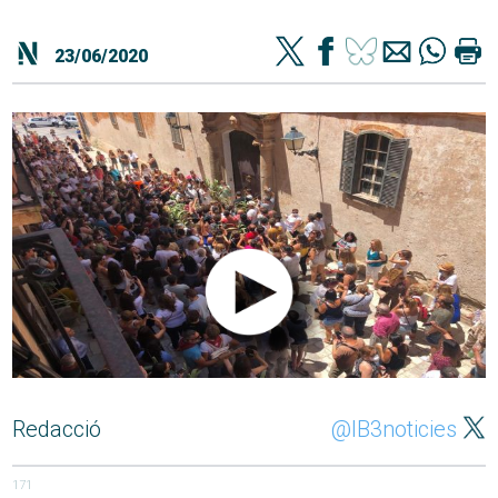
23/06/2020
Redacció
@IB3noticies
171