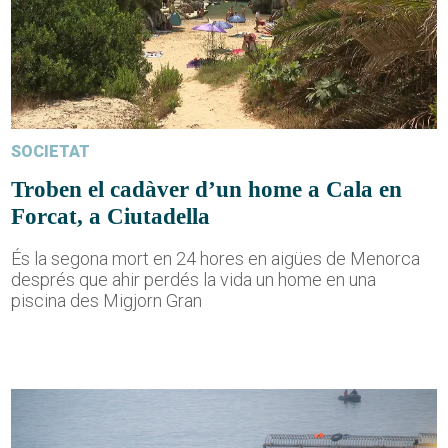
SOCIETAT
Troben el cadàver d’un home a Cala en
Forcat, a Ciutadella
És la segona mort en 24 hores en aigües de Menorca
després que ahir perdés la vida un home en una
piscina des Migjorn Gran