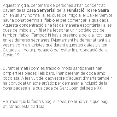
Aquest migdia, centenars de persones s’han concentrat
davant de la
Casa Senyorial
de la
Fundació Torre Saura
on, en un any normal, a les dues del migdia, el Caixer Senyor
hauria donat permís al flabioler per començar la
qualcada
.
Aquesta concentració s’ha fet de manera espontània i a les
dues del migdia, un fillet ha fet sonar un hipotètic toc de
tambor i
fabiol
. Tampoc hi havia presència policial, tot i que
en les darreres setmanes, l’Ajuntament ha demanat tant als
vesins com als turistes que durant aquestes dates visiten
Ciutadella, molta precaució per evitar la propagació de la
Covid-19.
Durant el matí i com és tradició, molts santjoaners han
omplert les places i els bars, i han berenat de coca amb
xocolata. A les vuit del capvespre d’aquest dimarts també hi
ha convocat un acte artístic per demanar la inclusió de la
dona pagesa a la
qualcada
de Sant Joan del segle XXI.
Per més que la festa s’hagi suspès, no hi ha virus que pugui
aturar aquesta tradició.