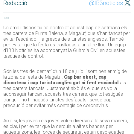
Redacció
@IB3noticies
190
Un ampli dispositiu ha controlat aquest cap de setmana els
tres carrers de Punta Balena, a Magaluf, que s’han tancat per
evitar l’escàndol i la gresca dels turistes anglesos. També
per evitar que la festa es traslladàs a un altre lloc. Un equip
d’IB3 Notícies ha acompanyat la Guàrdia Civil en aquestes
tasques de control.
Són les tres del dematí d’un 18 de juliol i som ben enmig de
la zona de festa de Magaluf.
Cap bar obert, cap
discoteca i cap turista anglès gat ni fent escàndol
als
tres carrers tancats. Justament això és el que es volia
aconseguir tancant aquests tres carrers: que tot estigués
tranquil i no hi hagués turistes desfasats i sense cap
precaució per evitar més contagis de coronavirus.
Això sí, les joves i els joves volen diversió a la seva manera,
és clar, i per evitar que la cerquin a altres bandes per
aquesta zona, les forces de seguretat estan desplegades