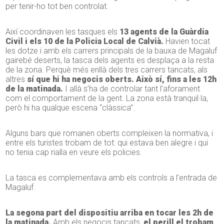
per tenir-ho tot ben controlat.
Així coordinaven les tasques els
13 agents de la Guàrdia
Civil i els 10 de la Policia Local de Calvià.
Havien tocat
les dotze i amb els carrers principals de la bauxa de Magaluf
gairebé deserts, la tasca dels agents es desplaça a la resta
de la zona. Perquè més enllà dels tres carrers tancats, als
altres
sí que hi ha negocis oberts. Això sí, fins a les 12h
de la matinada.
I allà s’ha de controlar tant l’aforament
com el comportament de la gent. La zona està tranquil·la,
però hi ha qualque escena “clàssica”.
Alguns bars que romanen oberts compleixen la normativa, i
entre els turistes trobam de tot: qui estava ben alegre i qui
no tenia cap rialla en veure els policies.
La tasca es complementava amb els controls a l’entrada de
Magaluf.
La segona part del dispositiu arriba en tocar les 2h de
la matinada.
Amb els negocis tancats,
el perill el trobam