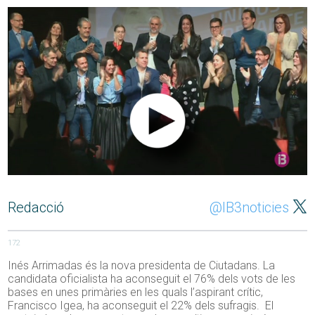
Redacció
@IB3noticies
172
Inés Arrimadas és la nova presidenta de Ciutadans. La
candidata oficialista ha aconseguit el 76% dels vots de les
bases en unes primàries en les quals l’aspirant crític,
Francisco Igea, ha aconseguit el 22% dels sufragis. El