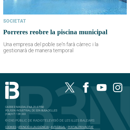
SOCIETAT
Porreres reobre la piscina municipal
Una empresa del poble se'n farà càrrec i la
gestionarà de manera temporal
CARRER MAGDALENA, 21, 07180
POLÍGON INDUSTRIAL DE SON BUGADELLES
(+34) 971 139 333
© ENS PÚBLIC DE RADIOTELEVISIÓ DE LES ILLES BALEARS
COOKIES
|
ATENCIÓ A L'AUDIÈNCIA
|
AVÍS LEGAL
|
PORTAL PRIVACITAT