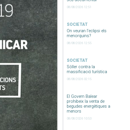
08/08/2026 12:51
SOCIETAT
On veuran l’eclipsi els
menorquins?
08/08/2026 12:55
SOCIETAT
Sóller contra la
massificació turística
08/08/2026 02:15
El Govern Balear
prohibeix la venta de
begudes energètiques a
menors
08/08/2026 10:53