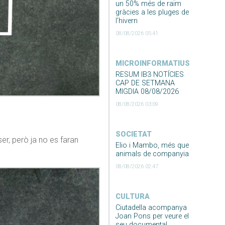
un 50% més de raïm
gràcies a les pluges de
l’hivern
08/08/2026 05:41
MICROINFORMATIUS
RESUM IB3 NOTÍCIES
CAP DE SETMANA
MIGDIA 08/08/2026
08/08/2026 03:09
SOCIETAT
er, però ja no es faran
Elio i Mambo, més que
animals de companyia
08/08/2026 02:47
CULTURA
Ciutadella acompanya
Joan Pons per veure el
seu documental