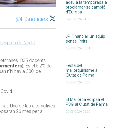
adeu a la temporada a
proclamar-se campió
d’Europa
@IB3noticies
07/08/2026 04:50
JP Financial, un equip
sense límits
a després de Nadal
06/08/2026 05:54
es setmanes. 835 docents
ormentera
). És el 5,2% del
Festa del
mallorquinisme al
an n’hi havia 300, de
Ciutat de Palma
06/08/2026 05:50
 Covid.
El Mallorca eclipsa el
PSG al Ciutat de Palma
mnat. Una de les alternatives
n posaran 26 més per a
06/08/2026 05:36