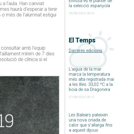
Eivissa és el planter de
a l’aula. Han canviat
la selecció espanyola
tomes haurà d’esperar a tenir
04/08/2026 08:24
 o més de l’alumnat estigui
El Temps
 consultar amb l’equip
Darreres edicions
 d’aïllament mínim de 7 dies
solució de clínica si el
L’aigua de la mar
marca la temperatura
més alta registrada mai
a les Illes: 33,02 ºC a la
boia de sa Dragonera
07/08/2026 08:12
Les Balears pateixen
una nova onada de
calor que s’allarga fins
a aquest dijous