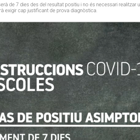
rà de 7 dies des del resultat positiu i no és necessari realitzar
rà exigir cap justificant de prova diagnòstica.