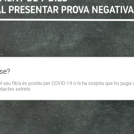
sse?
l seu fill/a és positiu per COVID-19 o hi ha sospita que ho pugui s
ontactes estrets.