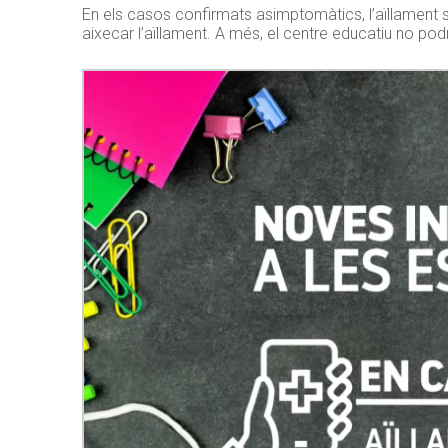
En els casos confirmats asimptomàtics, l’aïllament se
aixecar l’aïllament. A més, el centre educatiu no pod