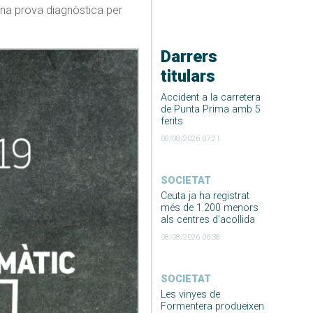
 una prova diagnòstica per
Darrers
titulars
Accident a la carretera
de Punta Prima amb 5
ferits
08/08/2026 07:21
SOCIETAT
Ceuta ja ha registrat
més de 1.200 menors
als centres d’acollida
08/08/2026 06:38
SOCIETAT
Les vinyes de
Formentera produeixen