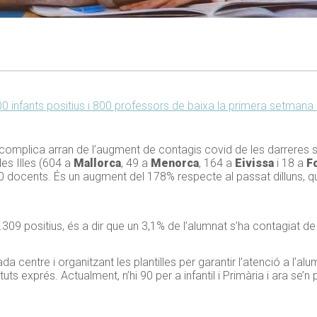
00 infants positius i 800 professors de baixa la primera setman
es es complica arran de l’augment de contagis covid de les darrer
es Illes (604 a
Mallorca
, 49 a
Menorca
, 164 a
Eivissa
i 18 a
F
00 docents. És un augment del 178% respecte al passat dilluns, qu
.309 positius, és a dir que un 3,1% de l’alumnat s’ha contagiat de
 centre i organitzant les plantilles per garantir l’atenció a l’alu
uts exprés. Actualment, n’hi 90 per a infantil i Primària i ara se’