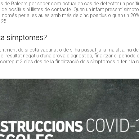
 de Balears per saber com actuar en cas de detectar un positiu 
s de positius ni llistes de contacte. Quan un infant presenti símp
an només per a les aules amb més de cinc positius o quan un 20%
 25.
senta símptomes?
tment de si està vacunat o de si ha passat ja la malaltia, ha de
ir el resultat negatiu d’una prova diagnòstica, finalitzar el període
orregut 3 dies des de la finalització dels símptomes o tenir la re