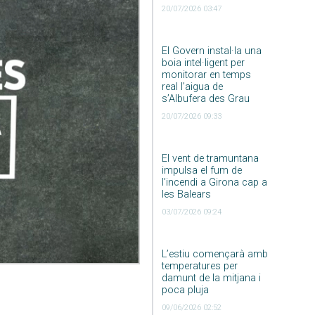
20/07/2026 03:47
El Govern instal·la una
boia intel·ligent per
monitorar en temps
real l’aigua de
s’Albufera des Grau
20/07/2026 09:33
El vent de tramuntana
impulsa el fum de
l’incendi a Girona cap a
les Balears
03/07/2026 09:24
L’estiu començarà amb
temperatures per
damunt de la mitjana i
poca pluja
09/06/2026 02:52