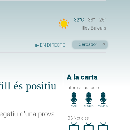
32°C
33°
26°
Illes Balears
▶ EN DIRECTE
A la carta
ill és positiu
informatius ràdio
MATÍ
MIGDIA
VESPRE
egatiu d'una prova
IB3 Noticies