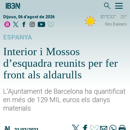
Dijous, 06 d'agost de 2026
31°C
32°
25°
Illes Balears
ESPANYA
Interior i Mossos
d’esquadra reunits per fer
front als aldarulls
L'Ajuntament de Barcelona ha quantificat
en més de 129 MIL euros els danys
materials
21/02/2021